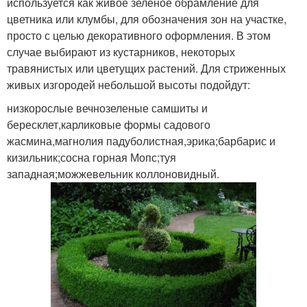
используется как живое зеленое обрамление для
цветника или клумбы, для обозначения зон на участке,
просто с целью декоративного оформления. В этом
случае выбирают из кустарников, некоторых
травянистых или цветущих растений. Для стриженных
живых изгородей небольшой высоты подойдут:
низкорослые вечнозеленые самшиты и
бересклет,карликовые формы садового
жасмина,магнолия падуболистная,эрика;барбарис и
кизильник;сосна горная Мопс;туя
западная;можжевельник коллоновидный.