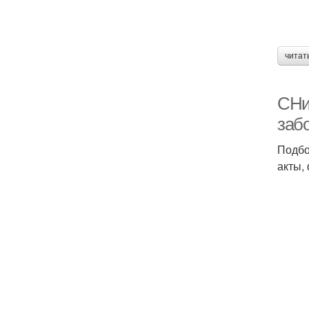
читат
СНи
заб
Подбо
акты,