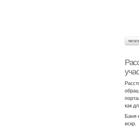
читат
Расс
уча
Расст
обращ
порта
как д
Баня 
искр.