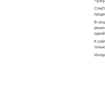
СНиП 
проди
В сво
решен
одной
К соб
тольк
Интер