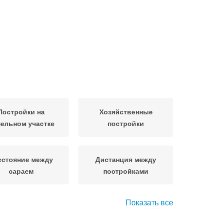
Постройки на
Хозяйственные
ельном участке
постройки
сстояние между
Дистанция между
сараем
постройками
Показать все
тояние от гаража
Допустимые расстояния