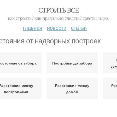
СТРОИТЬ ВСЕ
как строить? как правильно сделать? советы, идеи.
главная
новости
статьи
стояния от надворных построек
сстояние от забора
Постройки до забора
зем
Расстояние между
Расстояние между
Ра
постройками
домом
Расстояние до
Допустимое расстояние
Расс