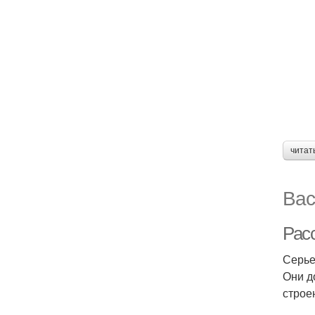
читат
Вас
Рас
Серье
Они д
строе