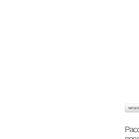
читат
Рас
пре