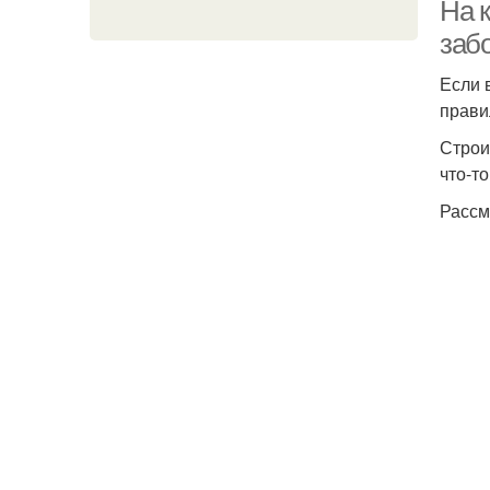
На 
забо
Если 
прави
Строи
что-т
Рассм