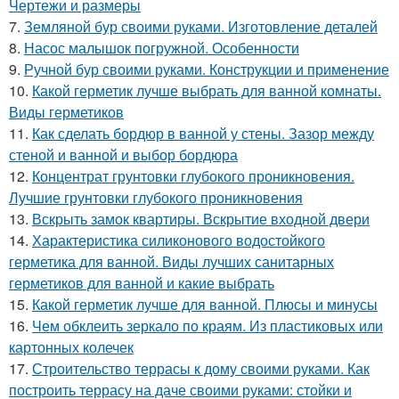
Чертежи и размеры
7.
Земляной бур своими руками. Изготовление деталей
8.
Насос малышок погружной. Особенности
9.
Ручной бур своими руками. Конструкции и применение
10.
Какой герметик лучше выбрать для ванной комнаты.
Виды герметиков
11.
Как сделать бордюр в ванной у стены. Зазор между
стеной и ванной и выбор бордюра
12.
Концентрат грунтовки глубокого проникновения.
Лучшие грунтовки глубокого проникновения
13.
Вскрыть замок квартиры. Вскрытие входной двери
14.
Характеристика силиконового водостойкого
герметика для ванной. Виды лучших санитарных
герметиков для ванной и какие выбрать
15.
Какой герметик лучше для ванной. Плюсы и минусы
16.
Чем обклеить зеркало по краям. Из пластиковых или
картонных колечек
17.
Строительство террасы к дому своими руками. Как
построить террасу на даче своими руками: стойки и