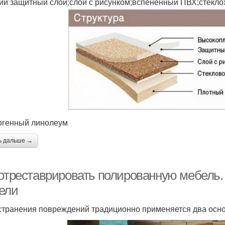
ий защитный слой;слой с рисунком;вспененный ПВХ;стекло
огенный линолеум
ь дальше →
 отреставрировать полированную мебель.
ели
странения повреждений традиционно применяется два осно