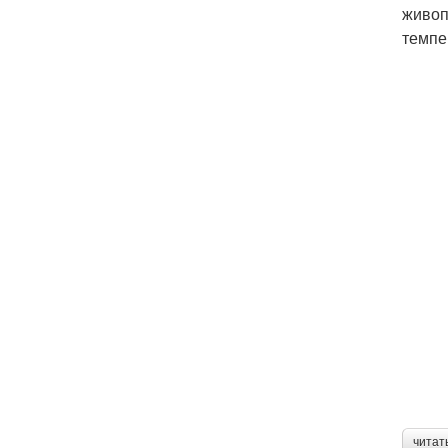
живоп
темпе
читат