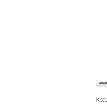
читат
Кра