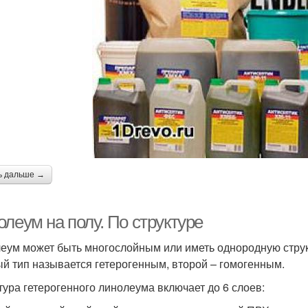
ь дальше →
леум на полу. По структуре
еум может быть многослойным или иметь однородную структу
й тип называется гетерогенным, второй – гомогенным.
тура гетерогенного линолеума включает до 6 слоев: