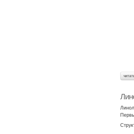
читат
Лино
Линол
Первы
Струк