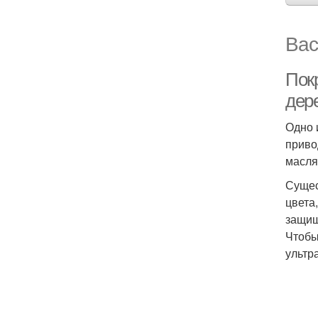
Вас
Пок
дер
Одно 
приво
масля
Сущес
цвета
защищ
Чтобы
ультр