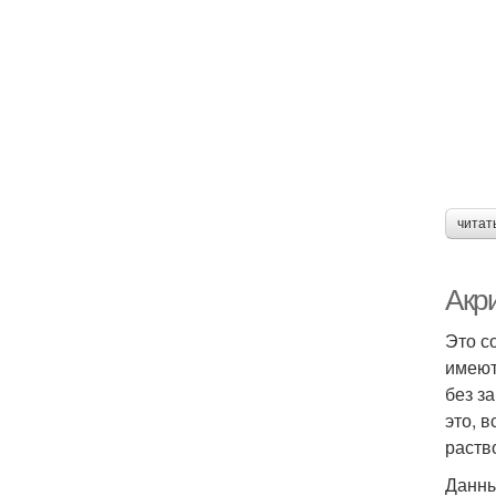
читат
Акр
Это с
имеют
без з
это, 
раств
Данны