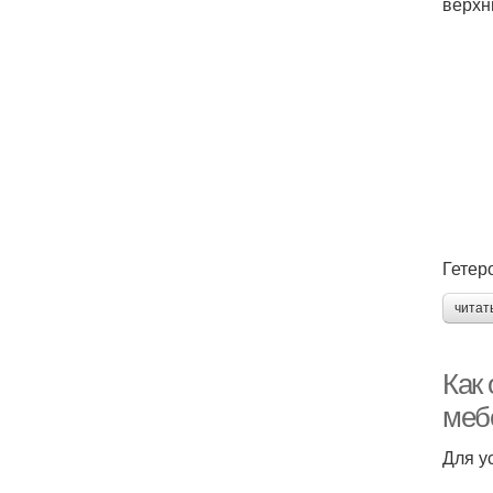
верхн
Гетер
читат
Как
меб
Для у