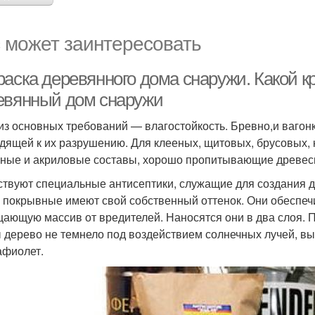
 может заинтересовать
раска деревянного дома снаружи. Какой к
евянный дом снаружи
из основных требований — влагостойкость. Бревно,и вагонк
дящей к их разрушению. Для клееных, щитовых, брусовых, 
ные и акриловые составы, хорошо пропитывающие древес
твуют специальные антисептики, служащие для создания 
, покрывные имеют свой собственный оттенок. Они обеспеч
ающую массив от вредителей. Наносятся они в два слоя. Пр
 дерево не темнело под воздействием солнечных лучей, в
афиолет.