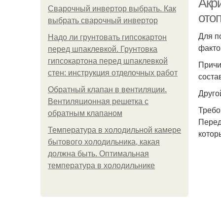
Акри
Сварочный инвертор выбрать. Как
ото
выбрать сварочный инвертор
Для п
Надо ли грунтовать гипсокартон
факто
перед шпаклевкой. Грунтовка
гипсокартона перед шпаклевкой
Причи
стен: инструкция отделочных работ
соста
Обратный клапан в вентиляции.
Друго
Вентиляционная решетка с
Требо
обратным клапаном
Перед
Температура в холодильной камере
котор
бытового холодильника, какая
должна быть. Оптимальная
температура в холодильнике