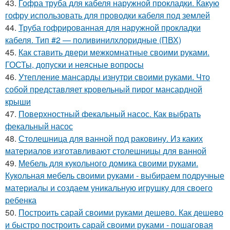
43.
Гофра труба для кабеля наружной прокладки. Какую
гофру использовать для проводки кабеля под землей
44.
Труба гофрированная для наружной прокладки
кабеля. Тип #2 — поливинилхлоридные (ПВХ)
45.
Как ставить двери межкомнатные своими руками.
ГОСТы, допуски и неясные вопросы
46.
Утепление мансарды изнутри своими руками. Что
собой представляет кровельный пирог мансардной
крыши
47.
Поверхностный фекальный насос. Как выбрать
фекальный насос
48.
Столешница для ванной под раковину. Из каких
материалов изготавливают столешницы для ванной
49.
Мебель для кукольного домика своими руками.
Кукольная мебель своими руками - выбираем подручные
материалы и создаем уникальную игрушку для своего
ребенка
50.
Построить сарай своими руками дешево. Как дешево
и быстро построить сарай своими руками - пошаговая