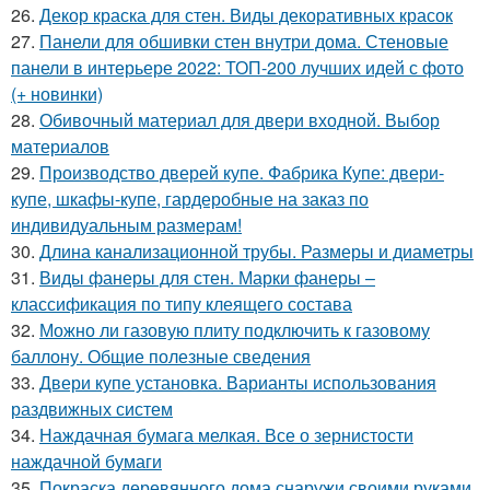
26.
Декор краска для стен. Виды декоративных красок
27.
Панели для обшивки стен внутри дома. Стеновые
панели в интерьере 2022: ТОП-200 лучших идей с фото
(+ новинки)
28.
Обивочный материал для двери входной. Выбор
материалов
29.
Производство дверей купе. Фабрика Купе: двери-
купе, шкафы-купе, гардеробные на заказ по
индивидуальным размерам!
30.
Длина канализационной трубы. Размеры и диаметры
31.
Виды фанеры для стен. Марки фанеры –
классификация по типу клеящего состава
32.
Можно ли газовую плиту подключить к газовому
баллону. Общие полезные сведения
33.
Двери купе установка. Варианты использования
раздвижных систем
34.
Наждачная бумага мелкая. Все о зернистости
наждачной бумаги
35.
Покраска деревянного дома снаружи своими руками.