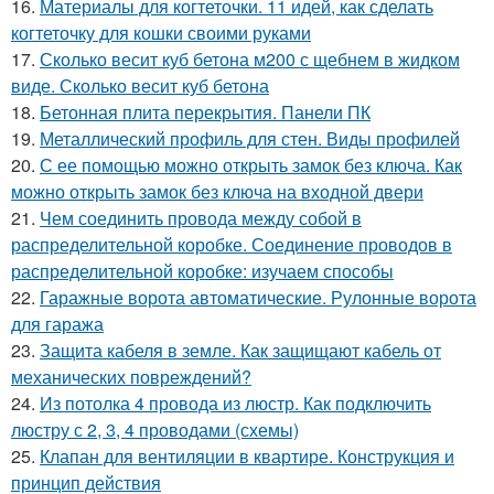
16.
Материалы для когтеточки. 11 идей, как сделать
когтеточку для кошки своими руками
17.
Сколько весит куб бетона м200 с щебнем в жидком
виде. Сколько весит куб бетона
18.
Бетонная плита перекрытия. Панели ПК
19.
Металлический профиль для стен. Виды профилей
20.
С ее помощью можно открыть замок без ключа. Как
можно открыть замок без ключа на входной двери
21.
Чем соединить провода между собой в
распределительной коробке. Соединение проводов в
распределительной коробке: изучаем способы
22.
Гаражные ворота автоматические. Рулонные ворота
для гаража
23.
Защита кабеля в земле. Как защищают кабель от
механических повреждений?
24.
Из потолка 4 провода из люстр. Как подключить
люстру с 2, 3, 4 проводами (схемы)
25.
Клапан для вентиляции в квартире. Конструкция и
принцип действия