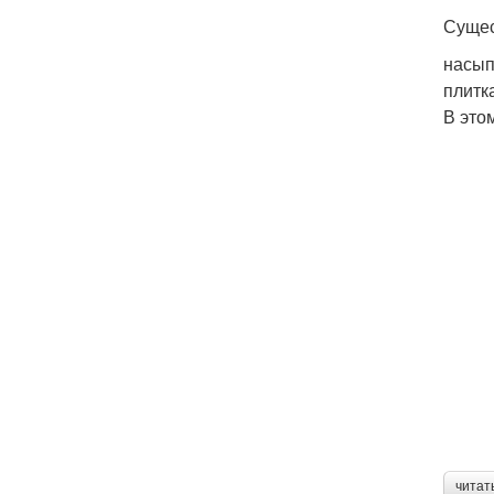
Сущес
насып
плитк
В это
читат