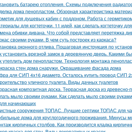
тановить батарею отопления. Схемы подключения радиато
делка дома пенопластом. Обзорная характеристика матери
рметик для душевых кабин с поддоном. Работа с герметико
териалы для когтеточки. 11 идей, как сделать когтеточку д
мена обивки дивана. Что собой представляет перетяжка ди
ркас своими руками. В чем суть построек из каркаса?
тановка оконного отлива. Пошаговая инструкция по устано
к установить врезной замок в деревянную дверь. Какими б
к утеплить дом пенопластом. Технология монтажа пеноплас
краска стен дома снаружи. Окрашивание фасада дома
фра для СИП 4х16 диаметр. Осталось купить провод СИП 2
роительство уличного туалета. Виды дачных туалетов
ррасная композитная доска. Террасная доска из древесно-
лать мыло своими руками. Как сделать мыло своими рукам
для начинающих
истные сооружения ТОПАС. Лучшие септики ТОПАС для ча
бильные дома для круглогодичного проживания. Минусы м
нтаж кирпичных столбов. Как производится кладка кирпичн
кор краска для стен. Виды декоративных красок