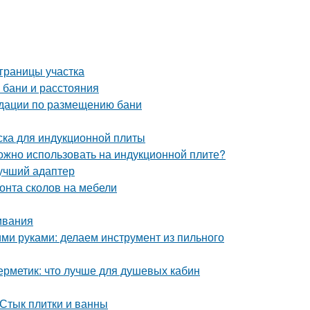
 границы участка
 бани и расстояния
ндации по размещению бани
ска для индукционной плиты
можно использовать на индукционной плите?
лучший адаптер
онта сколов на мебели
ивания
ими руками: делаем инструмент из пильного
ерметик: что лучше для душевых кабин
 Стык плитки и ванны