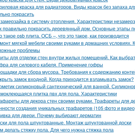
риловая краска для радиаторов. Виды красок без запаха дл
льно покрасить
замерзайка в систему отопления. Характеристики незамер
к правильно покрасить деревянный дом. Основные этапы п
о такое osb плита. ОСБ –, что это такое, как производится
монт мягкой мебели своими руками в домашних условиях. 
можные проблемы
иты для отделки стен внутри жилых помещений. Как выбра
фра для силового кабеля. Применение гофры
ощадки для сбора мусора. Требования к содержанию конт
крыть замок входной. Когда приходится взламывать замок?
рметик силиконовый сантехнический для ванной. Силиконо
моклеющаяся плитка пвх для пола. Характеристики
афареты для декора стен своими руками. Трафареты для де
нности создания уникальных трафаретов (105 фото и видео
ивка для двери. Почему выбирают дерматин
ски для пола шпунтованные. Монтаж шпунтованной доски
м делать стяжку пола. Для чего нужна стяжка пола