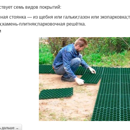
твует семь видов покрытий:
ная стоянка — из щебня или гальки;газон или экопарковка;
а;камень-плитняк;парковочная решётка.
м
ь дальше →