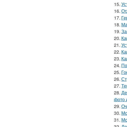
15.
Ус
16.
От
17.
Ге
18.
Ма
19.
За
20.
Ка
21.
Ус
22.
Ка
23.
Ка
24.
По
25.
Го
26.
Ст
27.
Те
28.
Де
фото 
29.
Оч
30.
Мо
31.
Мо
32.
Де