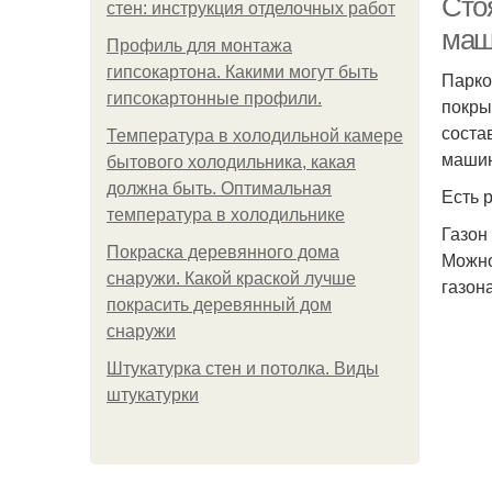
Сто
стен: инструкция отделочных работ
маш
Профиль для монтажа
гипсокартона. Какими могут быть
Парко
гипсокартонные профили.
покры
соста
Температура в холодильной камере
машин
бытового холодильника, какая
должна быть. Оптимальная
Есть 
температура в холодильнике
Газон
Покраска деревянного дома
Можно
снаружи. Какой краской лучше
газон
покрасить деревянный дом
снаружи
Штукатурка стен и потолка. Виды
штукатурки