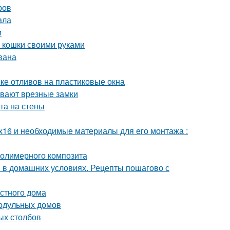
ров
ала
м
ля кошки своими руками
вана
вке отливов на пластиковые окна
ывают врезные замки
та на стены
х16 и необходимые материалы для его монтажа :
полимерного композита
и в домашних условиях. Рецепты пошагово с
стного дома
одульных домов
ых столбов