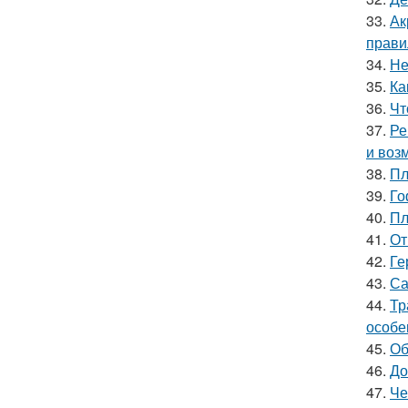
33.
Ак
прави
34.
Не
35.
Ка
36.
Чт
37.
Ре
и воз
38.
Пл
39.
Го
40.
Пл
41.
От
42.
Ге
43.
Са
44.
Тр
особе
45.
Об
46.
До
47.
Че