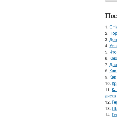
Пос
1.
СНи
2.
Нор
3.
Доп
4.
Уст
5.
Что
6.
Как
7.
Для
8.
Как
9.
Как
10.
Кр
11.
Ка
диска
12.
Ге
13.
ПВ
14.
Ге