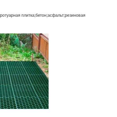
тротуарная плитка;бетон;асфальт;резиновая