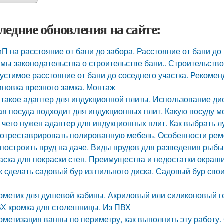
ледние обновления на сайте:
П на расстояние от бани до забора. Расстояние от бани до
мы законодательства о строительстве бани.. Строительство
устимое расстояние от бани до соседнего участка. Рекоме
ановка врезного замка. Монтаж
 такое адаптер для индукционной плиты. Использование ди
ая посуда подходит для индукционных плит. Какую посуду 
 чего нужен адаптер для индукционных плит. Как выбрать 
 отреставрировать полированную мебель. Особенности рем
 построить пруд на даче. Виды прудов для разведения рыбы
аска для покраски стен. Преимущества и недостатки окраш
к сделать садовый бур из пильного диска. Садовый бур сво
рметик для душевой кабины. Акриловый или силиконовый г
Х кромка для столешницы. Из ПВХ
рметизация ванны по периметру, как выполнить эту работу.