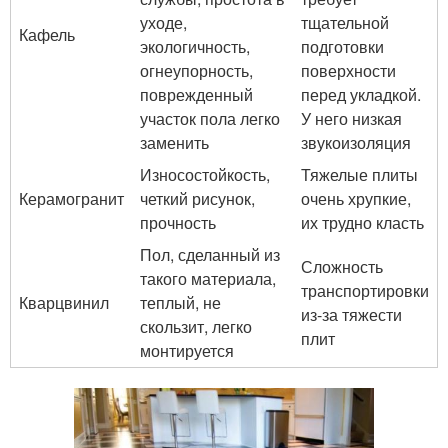
уходе,
тщательной
Кафель
экологичность,
подготовки
огнеупорность,
поверхности
поврежденный
перед укладкой.
участок пола легко
У него низкая
заменить
звукоизоляция
Износостойкость,
Тяжелые плиты
Керамогранит
четкий рисунок,
очень хрупкие,
прочность
их трудно класть
Пол, сделанный из
Сложность
такого материала,
транспортировки
Кварцвинил
теплый, не
из-за тяжести
скользит, легко
плит
монтируется