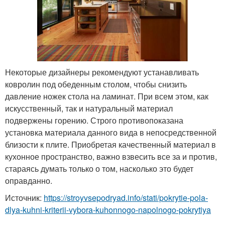
Некоторые дизайнеры рекомендуют устанавливать
ковролин под обеденным столом, чтобы снизить
давление ножек стола на ламинат. При всем этом, как
искусственный, так и натуральный материал
подвержены горению. Строго противопоказана
установка материала данного вида в непосредственной
близости к плите. Приобретая качественный материал в
кухонное пространство, важно взвесить все за и против,
стараясь думать только о том, насколько это будет
оправданно.
Источник:
https://stroyvsepodryad.info/stati/pokrytie-pola-
dlya-kuhni-kriterii-vybora-kuhonnogo-napolnogo-pokrytiya