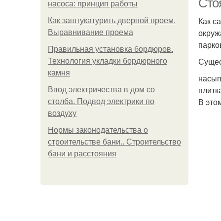
Сто
насоса: принцип работы
Как с
Как заштукатурить дверной проем.
окруж
Выравнивание проема
парко
Правильная установка бордюров.
Сущес
Технология укладки бордюрного
камня
насып
плитк
Ввод электричества в дом со
В это
столба. Подвод электрики по
воздуху
Нормы законодательства о
строительстве бани.. Строительство
бани и расстояния