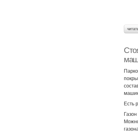
читат
Сто
маш
Парко
покры
соста
машин
Есть 
Газон
Можно
газон