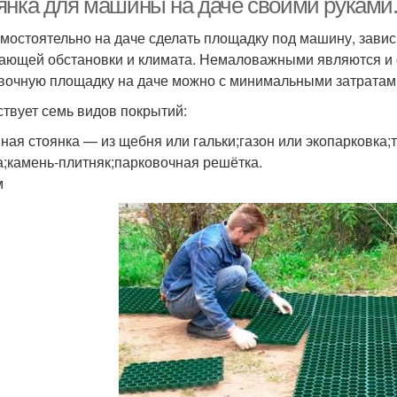
янка для машины на даче своими руками.
амостоятельно на даче сделать площадку под машину, завис
ающей обстановки и климата. Немаловажными являются и
вочную площадку на даче можно с минимальными затратам
твует семь видов покрытий:
ная стоянка — из щебня или гальки;газон или экопарковка;
а;камень-плитняк;парковочная решётка.
м