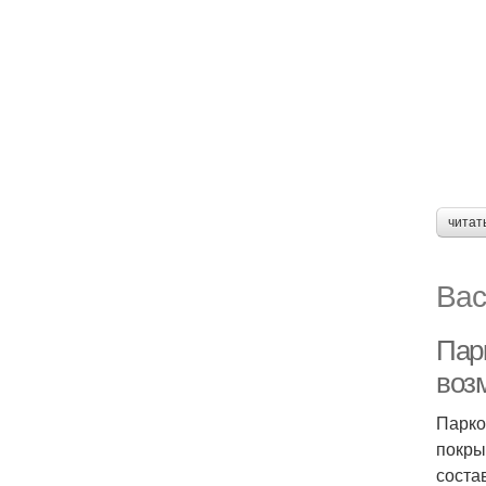
читат
Вас
Пар
воз
Парко
покры
соста