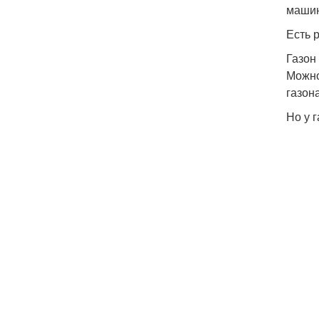
машин
Есть 
Газон
Можно
газон
Но у 