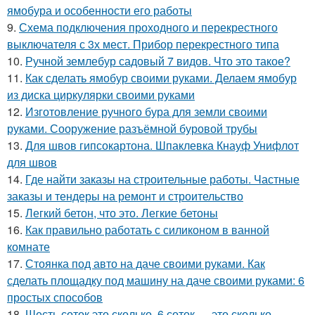
ямобура и особенности его работы
9.
Схема подключения проходного и перекрестного
выключателя с 3х мест. Прибор перекрестного типа
10.
Ручной землебур садовый 7 видов. Что это такое?
11.
Как сделать ямобур своими руками. Делаем ямобур
из диска циркулярки своими руками
12.
Изготовление ручного бура для земли своими
руками. Сооружение разъёмной буровой трубы
13.
Для швов гипсокартона. Шпаклевка Кнауф Унифлот
для швов
14.
Где найти заказы на строительные работы. Частные
заказы и тендеры на ремонт и строительство
15.
Легкий бетон, что это. Легкие бетоны
16.
Как правильно работать с силиконом в ванной
комнате
17.
Стоянка под авто на даче своими руками. Как
сделать площадку под машину на даче своими руками: 6
простых способов
18.
Шесть соток это сколько. 6 соток — это сколько