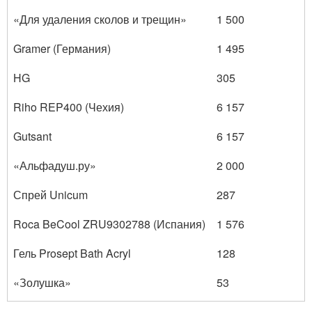
«Для удаления сколов и трещин»
1 500
Gramer (Германия)
1 495
HG
305
Riho REP400 (Чехия)
6 157
Gutsant
6 157
«Альфадуш.ру»
2 000
Спрей Unicum
287
Roca BeCool ZRU9302788 (Испания)
1 576
Гель Prosept Bath Acryl
128
«Золушка»
53