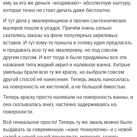
ему за его же деньги «впаривают» абсолютную халтуру,
которая точно не стоит делать даже бесплатно.
И тут дела у эмалировщиков и прочих сантехнических
маляров пошли в упадок. Причём очень сильно
скатились заказы на фоне популярных акриловых
вставок. И тут кому-то пришла в голову идея предлагать
и продавать всю ту же эмалировку, но под совсем
другим соусом. И вот тогда и были придуманы все эти
названия типа жидкий акрил и наливная ванна. Хитрые
умельцы брали всю ту же краску, но выбрали совсем
другой способ её нанесения. Теперь эмаль наносилась
на поверхность не кисточкой, а не большой ёмкостью.
Теперь краску просто наливали на поверхность ванны, и
она скатывалась вниз, частично задерживаясь на
поверхности.
Всё гениальное просто! Теперь ту же эмаль можно было
выдавать за современную «нано технологию» и с новой
силой и новой ценой продолжать морочить голову