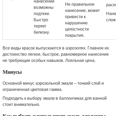
нанесении
Не правильное
расх
возможны
нанесение, может
подтеки.
Нане
привести к
Быстро
слож
нарушению
теряет
целостности
белизну.
покрытия.
Все виды красок выпускаются в аэрозолях. Главное их
достоинство легкое, быстрое, равномерное нанесение
не требующие особых навыков. Лояльная цена.
Минусы
Основной минус аэрозольной эмали – тонкий слой и
ограниченная цветовая гамма.
Подходить к выбору эмали в баллончиках для ванной
стоит внимательно.
Как выбрать и использовать эмаль для ванны