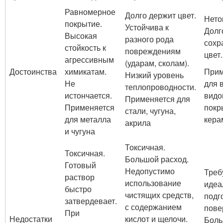
Равномерное
Долго держит цвет.
Нето
покрытие.
Устойчива к
Долг
Высокая
разного рода
сохр
стойкость к
повреждениям
цвет.
агрессивным
(ударам, сколам).
Достоинства
химикатам.
Прим
Низкий уровень
Не
для 
теплопроводности.
истончается.
видо
Применяется для
Применяется
покр
стали, чугуна,
для металла
кера
акрила
и чугуна
Токсичная.
Токсичная.
Большой расход.
Готовый
Недопустимо
Треб
раствор
использование
идеа
быстро
чистящих средств,
подг
затвердевает.
с содержанием
пове
При
Недостатки
кислот и щелочи.
Бол