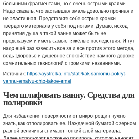
большими фрагментами, но с очень острыми краями.
Надо сказать, что застывшая эмаль довольно прочная и
не эластичная. Представьте себе острые кромки
твёрдого материала у себя под ногами. Думаю, исход
принятия душа в такой ванне может быть не
предсказуем и иметь самые тяжёлые последствия. И тут
надо ещё раз взвесить все за и все против этого метода,
ведь здоровье и душевное спокойствие намного дороже
сомнительных технологий с громкими названиями.
Источник:
https://aystroika.info/stati/kak-samomu-pokryt-
vannu-emalyu-chto-takoe-emal
Чем шлифовать ванну. Средства для
полировки
Для избавления поверхности от микротрещин нужно
знать, как отполировать ее. Наждачной бумагой с зерном
разной величины снимают тонкий слой материала.
Далее используют восковую полироль, которую наносят