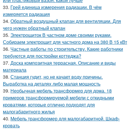
или пластиковый вазон: какой лучше
33.
Грей единица измерения радиации. В чём
измеряется радиация
34.
Обратный воздушный клапан для вентиляции. Для
чего нужен обратный клапан
35.
Электрощиток В частном доме своими руками.
Собираем электрощит для частного дома на 380 В 15 кВт
36.
Частные работы по строительству. Какие работники
требуются для постройки коттеджа?
37.
Доска композитная террасная. Описание и виды
материала
38.
Станция гудит, но не качает воду причины.
Выработка на деталях либо малая мощность
39.
Необычная мебель трансформер для дома. 18
примеров трансформируемой мебели с откидными
кроватями, которые отлично подходят для
малогабаритного жилья
40.
Мебель трансформер для малогабаритной. Шкаф-
кровать