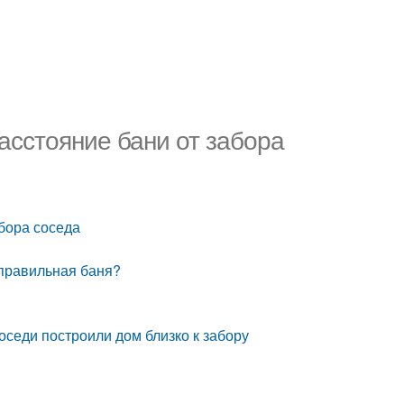
Расстояние бани от забора
абора соседа
еправильная баня?
оседи построили дом близко к забору
и