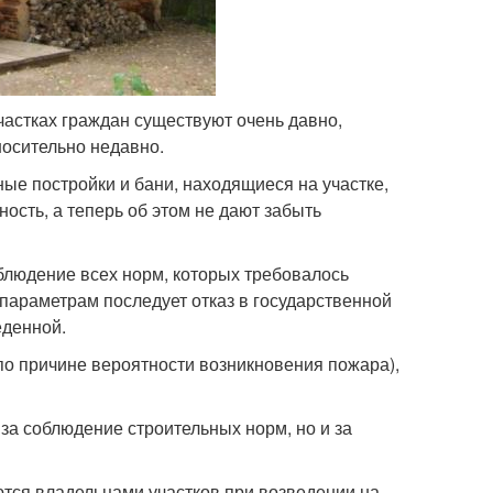
частках граждан существуют очень давно,
носительно недавно.
ные постройки и бани, находящиеся на участке,
ость, а теперь об этом не дают забыть
блюдение всех норм, которых требовалось
 параметрам последует отказ в государственной
еденной.
по причине вероятности возникновения пожара),
 за соблюдение строительных норм, но и за
тся владельцами участков при возведении на