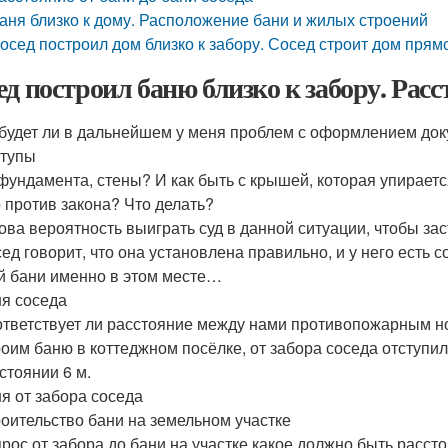
аня близко к дому. Расположение бани и жилых строений
осед построил дом близко к забору. Сосед строит дом прям
ед построил баню близко к забору. Расст
будет ли в дальнейшем у меня проблем с оформлением до
ступы
фундамента, стены? И как быть с крышей, которая упираетс
 против закона? Что делать?
ова вероятность выиграть суд в данной ситуации, чтобы за
ед говорит, что она установлена правильно, и у него есть
й бани именно в этом месте…
я соседа
тветствует ли расстояние между нами противопожарным 
оим баню в коттеджном посёлке, от забора соседа отступили 
стоянии 6 м.
я от забора соседа
оительство бани на земельном участке
рос от забора до бани на участке какое должно быть рассто