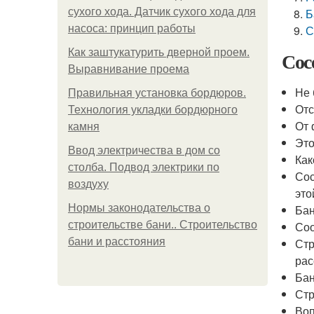
сухого хода. Датчик сухого хода для
Б
насоса: принцип работы
С
Как заштукатурить дверной проем.
Сос
Выравнивание проема
Не 
Правильная установка бордюров.
От
Технология укладки бордюрного
От 
камня
Это
Ввод электричества в дом со
Как
столба. Подвод электрики по
Сос
воздуху
это
Нормы законодательства о
Бан
строительстве бани.. Строительство
Соо
бани и расстояния
Стр
рас
Бан
Стр
Воп