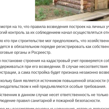
мотря на то, что правила возведения построек на личных у
огий контроль за их соблюдением начал осуществляться от
о кто при строительстве мог предположить, что хозяйствен
дется в обязательном порядке регистрировать как собственн
оговые органы и Росреестр.
 постановке строения на кадастровый учет проверяется со
держиваться при его возведении. В случае несоответствия
истрации, а сама постройка будет признана незаконно возв
кольку баня является источником повышенной опасности (
онодательством к ней предъявляются особые требования.
ственник в данном случае несет ответственность не только
людение правил санитарной и пожарной безопасности.
ее мы рассмотрим основные нарушения, которые допускаю