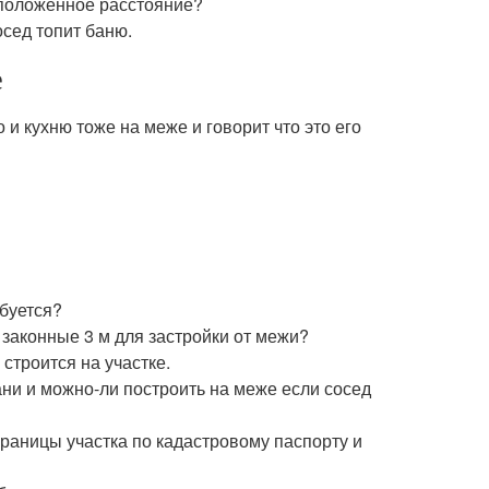
а положенное расстояние?
осед топит баню.
е
 и кухню тоже на меже и говорит что это его
буется?
а законные 3 м для застройки от межи?
строится на участке.
ани и можно-ли построить на меже если сосед
границы участка по кадастровому паспорту и