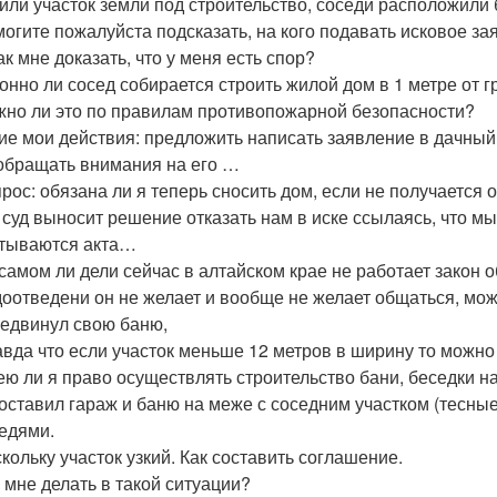
или участок земли под строительство, соседи расположили 
огите пожалуйста подсказать, на кого подавать исковое за
ак мне доказать, что у меня есть спор?
онно ли сосед собирается строить жилой дом в 1 метре от
но ли это по правилам противопожарной безопасности?
ие мои действия: предложить написать заявление в дачный
обращать внимания на его …
рос: обязана ли я теперь сносить дом, если не получается 
 суд выносит решение отказать нам в иске ссылаясь, что мы
тываются акта…
самом ли дели сейчас в алтайском крае не работает закон
оотведени он не желает и вообще не желает общаться, мож
едвинул свою баню,
вда что если участок меньше 12 метров в ширину то можно
ю ли я право осуществлять строительство бани, беседки н
оставил гараж и баню на меже с соседним участком (тесные
едями.
кольку участок узкий. Как составить соглашение.
 мне делать в такой ситуации?