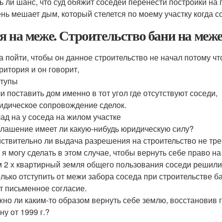
ь ли шанс, что суд обяжит соседей перенести постройки н
нь мешает дым, который стелется по моему участку когда с
я на меже. Строительство бани на меж
а пойти, чтобы он данное строительство не начал потому что
ритория и он говорит,
ступы
и поставить дом именно в тот угол где отсутствуют соседи,
дическое сопровождение сделок.
ад на у соседа на жилом участке
лашение имеет ли какую-нибудь юридическую силу?
ствительно ли выдача разрешения на строительство не тре
 я могу сделать в этом случае, чтобы вернуть себе право н
 2 х квартирный земля общего пользования соседи решили 
лько отступить от межи забора соседа при строительстве б
т письменное согласие.
но ли каким-то образом вернуть себе землю, восстановив 
ну от 1999 г.?