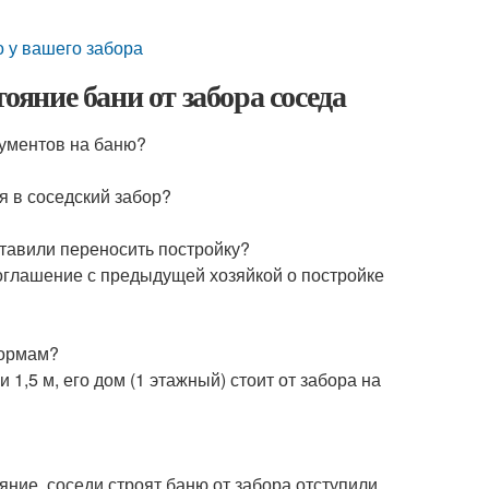
о у вашего забора
ояние бани от забора соседа
кументов на баню?
я в соседский забор?
ставили переносить постройку?
 соглашение с предыдущей хозяйкой о постройке
нормам?
1,5 м, его дом (1 этажный) стоит от забора на
яние, соседи строят баню от забора отступили