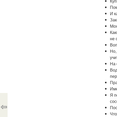
Куп
Пом
И к
Зак
Мож
Как
не 
Воп
Но,
учи
На 
Вод
пер
Пра
Име
Я п
сос
⇦
Пос
Что