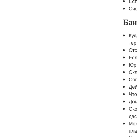
Ест
Оче
Бан
Куд
тер
От
Есл
Юри
Скл
Сог
Дей
Что
Дом
Ско
дас
Мож
пла