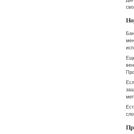
сво
Но
Бан
мен
исп
Еще
вен
Про
Есл
защ
мет
Ест
сло
Пр