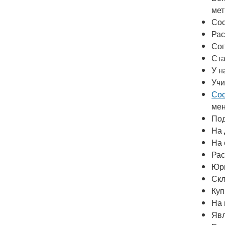
мет
Сос
Рас
Сог
Ста
У н
Учи
Сос
мен
Под
На 
На 
Рас
Юри
Скл
Куп
На 
Явл