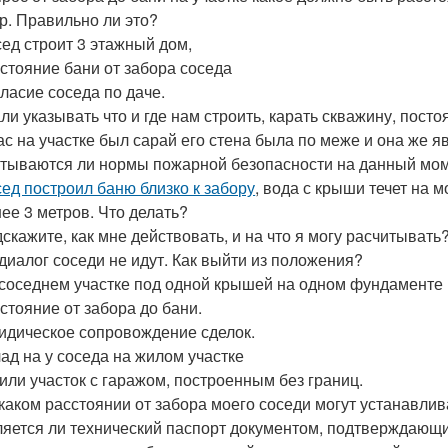
р. Правильно ли это?
ед строит 3 этажный дом,
стояние бани от забора соседа
ласие соседа по даче.
ли указывать что и где нам строить, карать скважину, посто
ас на участке был сарай его стена была по меже и она же я
тываются ли нормы пожарной безопасности на данный мо
ед построил баню близко к забору
, вода с крыши течет на 
ее 3 метров. Что делать?
скажите, как мне действовать, и на что я могу расчитывать
диалог соседи не идут. Как выйти из положения?
соседнем участке под одной крышей на одном фундаменте
стояние от забора до бани.
дическое сопровождение сделок.
ад на у соседа на жилом участке
или участок с гаражом, построенным без границ.
каком расстоянии от забора моего соседи могут устанавлив
яется ли технический паспорт документом, подтверждающи