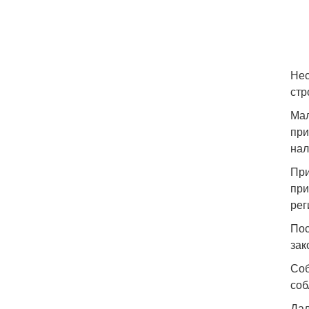
Нес
стр
Мал
при
нал
При
при
рег
Пос
зак
Соб
соб
Дал