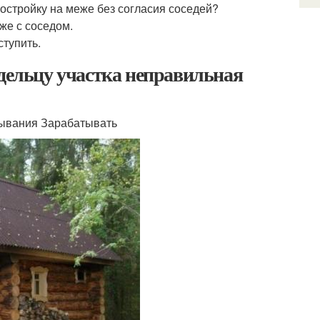
постройку на меже без согласия соседей?
же с соседом.
ступить.
адельцу участка неправильная
итывания Зарабатывать