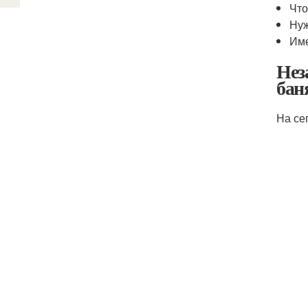
Что
Нуж
Име
Нез
бан
На се