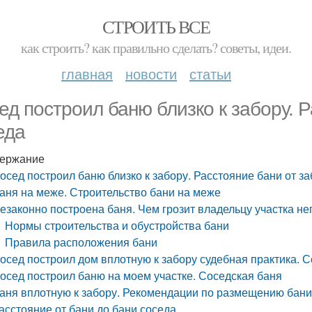
СТРОИТЬ ВСЕ
как строить? как правильно сделать? советы, идеи.
главная
новости
статьи
ед построил баню близко к забору. 
еда
ержание
осед построил баню близко к забору. Расстояние бани от з
аня на меже. Строительство бани на меже
езаконно построена баня. Чем грозит владельцу участка н
Нормы строительства и обустройства бани
Правила расположения бани
осед построил дом вплотную к забору судебная практика. С
осед построил баню на моем участке. Соседская баня
аня вплотную к забору. Рекомендации по размещению бан
асстояние от бани до бани соседа