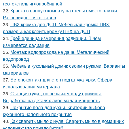
геотекстиль иглопробивной
32.
Краска в ванную комнату на стены вместо плитки.
Разновидности составов
33.
ПВХ кромка для ДСП. Мебельная кромка ПВХ:
размеры, как клеить кромку ПВХ на ДСП
34.
Грей единица измерения радиации. В чём
измеряется радиация
35.
Монтаж водопровода на даче. Металлический
водопровод
36.
Мебель в кукольный домик своими руками. Варианты
материалов
37.
Бетоноконтакт для стен под штукатурку. Сфера
использования материала
38.
Станция гудит, но не качает воду причины.
Выработка на деталях либо малая мощность
39.
Покрытие пола для кухни. Критерии выбора
кухонного напольного покрытия
40.
Как сварить мыло с нуля. Сварить мыло в домашних
условиях: что понадобится?