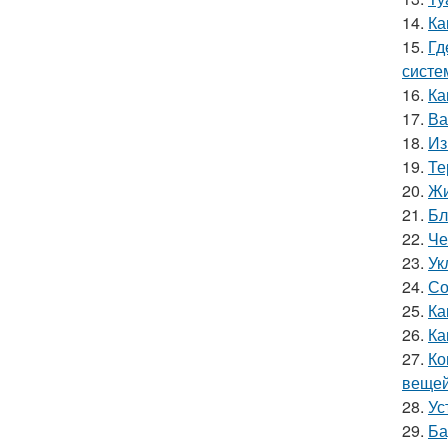
14.
Ка
15.
Гд
систе
16.
Ка
17.
Ва
18.
Из
19.
Те
20.
Жи
21.
Бл
22.
Че
23.
Ук
24.
Со
25.
Ка
26.
Ка
27.
Ко
вещей
28.
Ус
29.
Ба