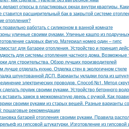
к делают откосы в пластиковых окнах внутри квартиры. Как
е ставится расширительный бак в закрытой системе отопле
ме отопления?
к правильно работать с силиконом в ванной комнате
зоны уличные своими руками. Уличные кашпо из подручных
готовление садовых фигур. Материал номер один – гипс
рмостат для батареи отопления. Устройство и принцип дей
дкость для системы отопления частного дома. Возможные 
оки для строительства. Обзор лучших производителей
м лучше отделать кухню. Отделка стен в экологичном стиле
ладка шпунтованной ДСП. Варианты укладки пола из шпун
единение электрических проводов. Способ №1. Метод скру
к сделать прудик своими руками. Устройство бетонного вод
к вставить замок в межкомнатную дверь с ручкой. Как пра
врики своими руками из старых вещей. Разные варианты со
: пошаговые рекомендации
тановка батарей отопления своими руками. Правила распо
рельеф из гипсовой штукатурки. Изготовление из гипсовой 