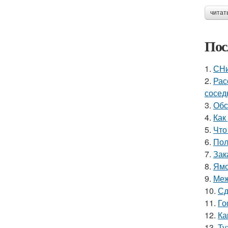
читат
Пос
1.
СНи
2.
Рас
сосед
3.
Обс
4.
Как
5.
Что
6.
Пол
7.
Зак
8.
Ямо
9.
Меж
10.
Сд
11.
Го
12.
Ка
13.
Ту