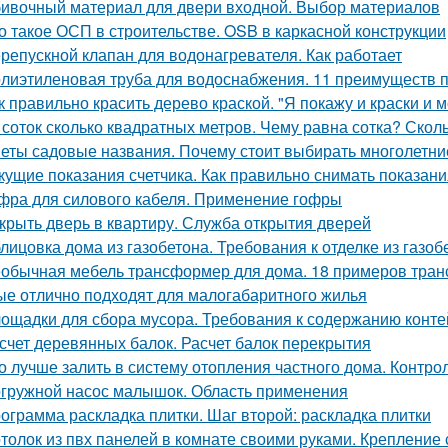
ивочный материал для двери входной. Выбор материалов
о такое ОСП в строительстве. OSB в каркасной конструкции
репускной клапан для водонагревателя. Как работает
лиэтиленовая труба для водоснабжения. 11 преимуществ 
к правильно красить дерево краской. "Я покажу и краски и м
 соток сколько квадратных метров. Чему равна сотка? Скол
еты садовые названия. Почему стоит выбирать многолетни
кущие показания счетчика. Как правильно снимать показани
фра для силового кабеля. Применение гофры
крыть дверь в квартиру. Служба открытия дверей
лицовка дома из газобетона. Требования к отделке из газоб
обычная мебель трансформер для дома. 18 примеров тран
ые отлично подходят для малогабаритного жилья
ощадки для сбора мусора. Требования к содержанию конт
счет деревянных балок. Расчет балок перекрытия
о лучше залить в систему отопления частного дома. Контро
гружной насос малышок. Область применения
ограмма раскладка плитки. Шаг второй: раскладка плитки
толок из пвх панелей в комнате своими руками. Крепление