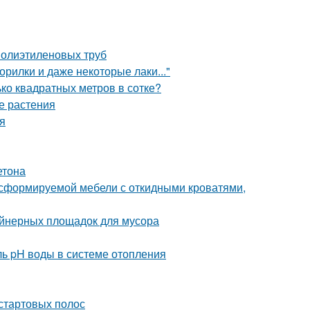
полиэтиленовых труб
орилки и даже некоторые лаки..."
ько квадратных метров в сотке?
е растения
я
етона
сформируемой мебели с откидными кроватями,
ейнерных площадок для мусора
ль pH воды в системе отопления
 стартовых полос