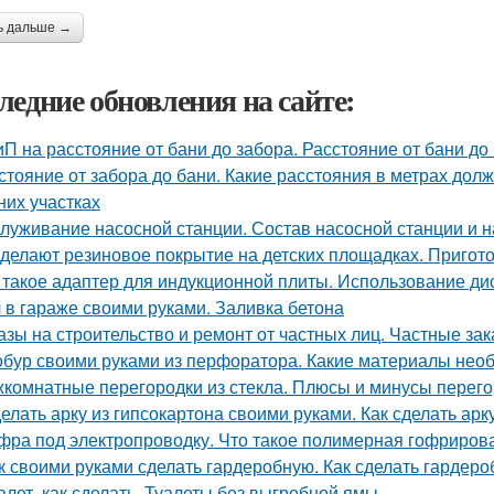
ь дальше →
ледние обновления на сайте:
П на расстояние от бани до забора. Расстояние от бани до
стояние от забора до бани. Какие расстояния в метрах до
них участках
луживание насосной станции. Состав насосной станции и н
 делают резиновое покрытие на детских площадках. Пригот
 такое адаптер для индукционной плиты. Использование ди
 в гараже своими руками. Заливка бетона
азы на строительство и ремонт от частных лиц. Частные зак
бур своими руками из перфоратора. Какие материалы нео
комнатные перегородки из стекла. Плюсы и минусы перегор
елать арку из гипсокартона своими руками. Как сделать арк
фра под электропроводку. Что такое полимерная гофрирова
к своими руками сделать гардеробную. Как сделать гардер
алет, как сделать. Туалеты без выгребной ямы