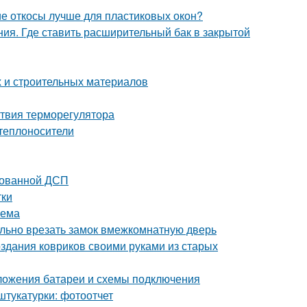
ие откосы лучше для пластиковых окон?
ния. Где ставить расширительный бак в закрытой
 и строительных материалов
ствия терморегулятора
теплоносители
тованной ДСП
тки
оема
вильно врезать замок вмежкомнатную дверь
здания ковриков своими руками из старых
ложения батареи и схемы подключения
штукатурки: фотоотчет