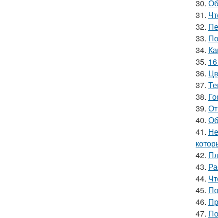
30.
Об
31.
Чт
32.
Пе
33.
По
34.
Ка
35.
16
36.
Цв
37.
Те
38.
Го
39.
От
40.
Об
41.
Не
котор
42.
Пл
43.
Ра
44.
Чт
45.
По
46.
Пр
47.
По