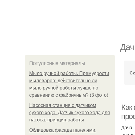
Дач
Популярные материалы
Ск
Мыло ручной работы. Премудрости
мыловаров: действительно ли
мыло ручной работы лучше по
сравнению с фабричным? (3 фото)
Насосная станция с датчиком
Как
сухого хода. Датчик сухого хода для
про
насоса: принцип работы
Дача 
Облицовка фасада панелями.
для д