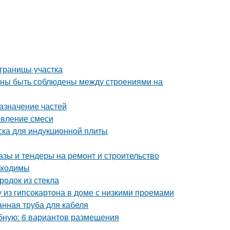
 границы участка
лжны быть соблюдены между строениями на
азначение частей
овление смеси
ска для индукционной плиты
азы и тендеры на ремонт и строительство
бходимы
одок из стекла
у из гипсокартона в доме с низкими проемами
нная труба для кабеля
обную: 6 вариантов размещения