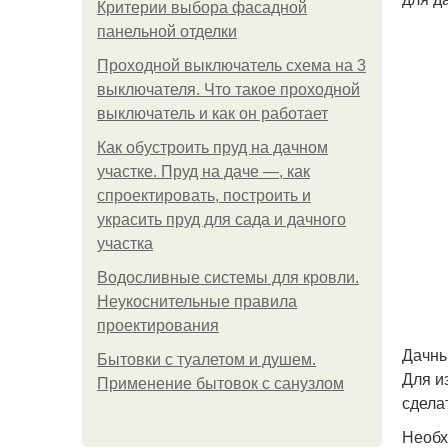
Критерии выбора фасадной
панельной отделки
Проходной выключатель схема на 3
выключателя. Что такое проходной
выключатель и как он работает
Как обустроить пруд на дачном
участке. Пруд на даче —, как
спроектировать, построить и
украсить пруд для сада и дачного
участка
Водосливные системы для кровли.
Неукоснительные правила
проектирования
Дачны
Бытовки с туалетом и душем.
Для и
Применение бытовок с санузлом
сдела
Необх