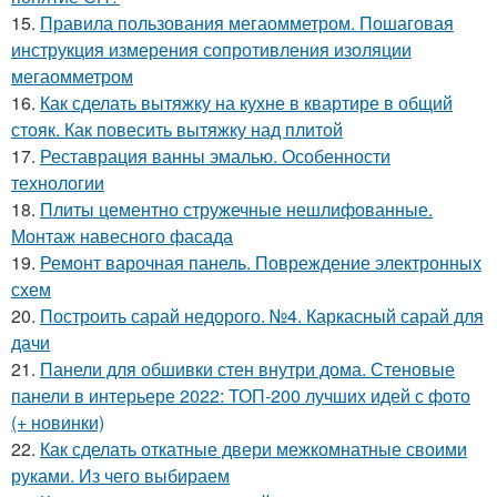
15.
Правила пользования мегаомметром. Пошаговая
инструкция измерения сопротивления изоляции
мегаомметром
16.
Как сделать вытяжку на кухне в квартире в общий
стояк. Как повесить вытяжку над плитой
17.
Реставрация ванны эмалью. Особенности
технологии
18.
Плиты цементно стружечные нешлифованные.
Монтаж навесного фасада
19.
Ремонт варочная панель. Повреждение электронных
схем
20.
Построить сарай недорого. №4. Каркасный сарай для
дачи
21.
Панели для обшивки стен внутри дома. Стеновые
панели в интерьере 2022: ТОП-200 лучших идей с фото
(+ новинки)
22.
Как сделать откатные двери межкомнатные своими
руками. Из чего выбираем