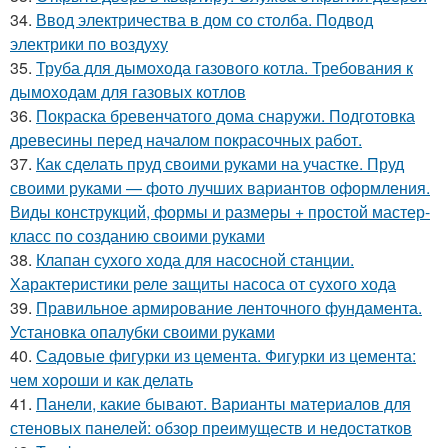
34.
Ввод электричества в дом со столба. Подвод
электрики по воздуху
35.
Труба для дымохода газового котла. Требования к
дымоходам для газовых котлов
36.
Покраска бревенчатого дома снаружи. Подготовка
древесины перед началом покрасочных работ.
37.
Как сделать пруд своими руками на участке. Пруд
своими руками — фото лучших вариантов оформления.
Виды конструкций, формы и размеры + простой мастер-
класс по созданию своими руками
38.
Клапан сухого хода для насосной станции.
Характеристики реле защиты насоса от сухого хода
39.
Правильное армирование ленточного фундамента.
Установка опалубки своими руками
40.
Садовые фигурки из цемента. Фигурки из цемента:
чем хороши и как делать
41.
Панели, какие бывают. Варианты материалов для
стеновых панелей: обзор преимуществ и недостатков