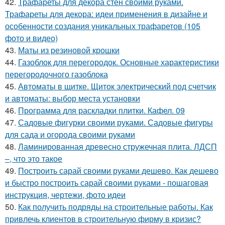
42.
Трафареты для декора стен своими руками.
Трафареты для декора: идеи применения в дизайне и
особенности создания уникальных трафаретов (105
фото и видео)
43.
Маты из резиновой крошки
44.
Газоблок для перегородок. Основные характеристики
перегородочного газоблока
45.
Автоматы в щитке. Щиток электрический под счетчик
и автоматы: выбор места установки
46.
Программа для раскладки плитки. Кафел. 09
47.
Садовые фигурки своими руками. Садовые фигуры
для сада и огорода своими руками
48.
Ламинированная древесно стружечная плита. ЛДСП
–, что это такое
49.
Построить сарай своими руками дешево. Как дешево
и быстро построить сарай своими руками - пошаговая
инструкция, чертежи, фото идеи
50.
Как получить подряды на строительные работы. Как
привлечь клиентов в строительную фирму в кризис?