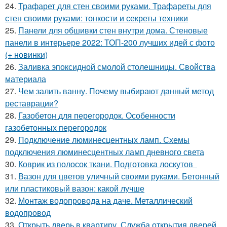
24.
Трафарет для стен своими руками. Трафареты для
стен своими руками: тонкости и секреты техники
25.
Панели для обшивки стен внутри дома. Стеновые
панели в интерьере 2022: ТОП-200 лучших идей с фото
(+ новинки)
26.
Заливка эпоксидной смолой столешницы. Свойства
материала
27.
Чем залить ванну. Почему выбирают данный метод
реставрации?
28.
Газобетон для перегородок. Особенности
газобетонных перегородок
29.
Подключение люминесцентных ламп. Схемы
подключения люминесцентных ламп дневного света
30.
Коврик из полосок ткани. Подготовка лоскутов
31.
Вазон для цветов уличный своими руками. Бетонный
или пластиковый вазон: какой лучше
32.
Монтаж водопровода на даче. Металлический
водопровод
33.
Открыть дверь в квартиру. Служба открытия дверей