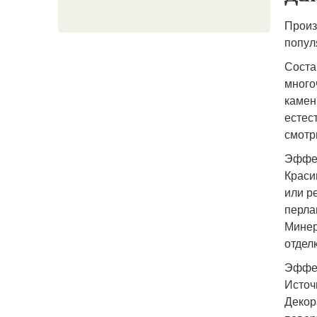
Произ
попул
Соста
много
камен
естес
смотр
Эффек
Краси
или р
перла
Минер
отдел
Эффек
Источн
Декор