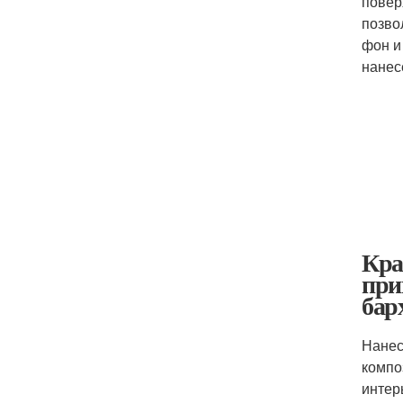
повер
позво
фон и
нанес
Кра
при
бар
Нанес
компо
интер