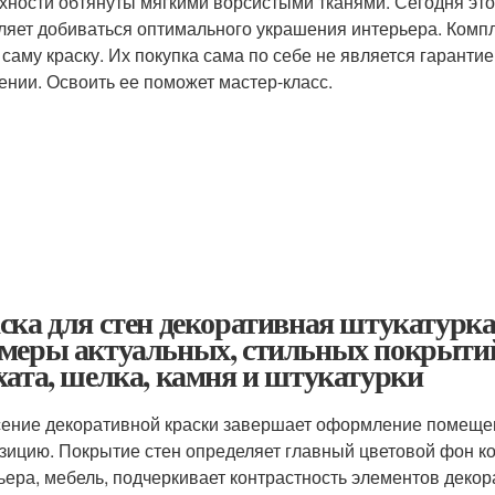
хности обтянуты мягкими ворсистыми тканями. Сегодня эт
ляет добиваться оптимального украшения интерьера. Комп
 саму краску. Их покупка сама по себе не является гаранти
ении. Освоить ее поможет мастер-класс.
ска для стен декоративная штукатурка
меры актуальных, стильных покрытий 
хата, шелка, камня и штукатурки
ение декоративной краски завершает оформление помеще
зицию. Покрытие стен определяет главный цветовой фон к
ьера, мебель, подчеркивает контрастность элементов декора