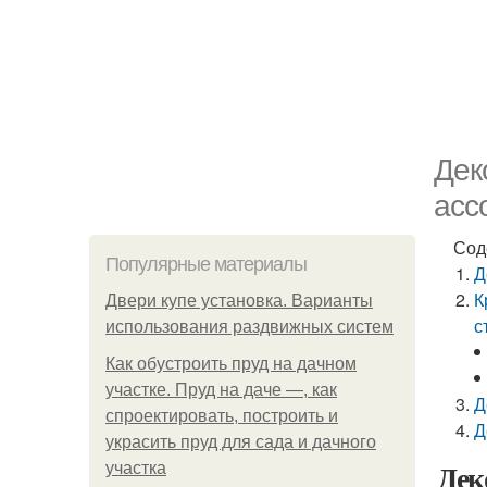
Дек
асс
Сод
Популярные материалы
Д
К
Двери купе установка. Варианты
с
использования раздвижных систем
Как обустроить пруд на дачном
участке. Пруд на даче —, как
Д
спроектировать, построить и
Д
украсить пруд для сада и дачного
Дек
участка