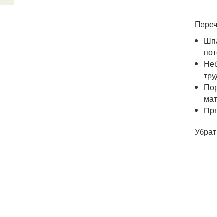
Переч
Шпа
пот
Неб
тру
Пор
мат
Пря
Убрат