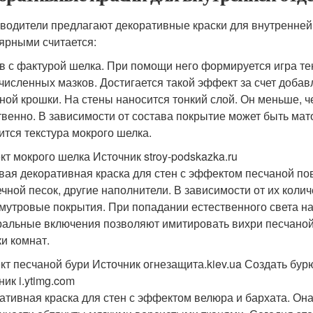
водители предлагают декоративные краски для внутренней
ярными считается:
в с фактурой шелка. При помощи него формируется игра те
численных мазков. Достигается такой эффект за счет добав
ной крошки. На стены наносится тонкий слой. Он меньше, ч
твенно. В зависимости от состава покрытие может быть ма
ится текстура мокрого шелка.
т мокрого шелка Источник stroy-podskazka.ru
вая декоративная краска для стен с эффектом песчаной пов
ечной песок, другие наполнители. В зависимости от их коли
мутровые покрытия. При попадании естественного света на 
альные включения позволяют имитировать вихри песчаной 
ки комнат.
т песчаной бури Источник огнезащита.kiev.ua
Создать бурю
ик i.ytimg.com
ативная краска для стен с эффектом велюра и бархата. Она 