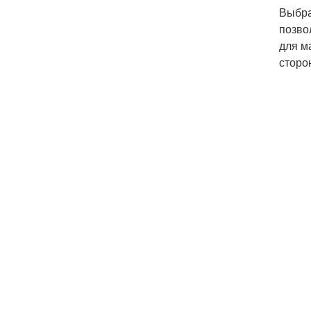
Выбра
позво
для м
сторо