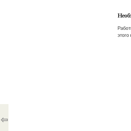
Необ
Работ
этого
⇦