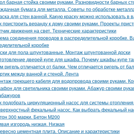
ол барная стойка своими руками. Разновидности барных ст
ждачная бумага для металла. Советы по обработке металл
аска для стен ванной. Какую краску можно использовать в 
к пристроить веранду к дому своими руками. Проекты прист
тчик движения на свет. Технические характеристики
ема соединения проводов в распределительной коробке. В
еделительной коробке
ски для пола шпунтованные. Монтаж шпунтованной доски
готовление дверей купе для шкафа. Почему шкафы-купе т
м ригель отличается от балки. Чем отличается ригель от ба
ртик между ванной и стеной. Лента
нтаж греющего кабеля для водопровода своими руками. Ко
афон для светильника своими руками. Абажур своими рука
абажуров
к подобрать циркуляционный насос для системы отопления
верхностный фекальный насос. Как выбрать фекальный на
тон 300 марки. Бетон М200
вая изгородь низкая. Низкая
евесно цементная плита. Описание и характеристики