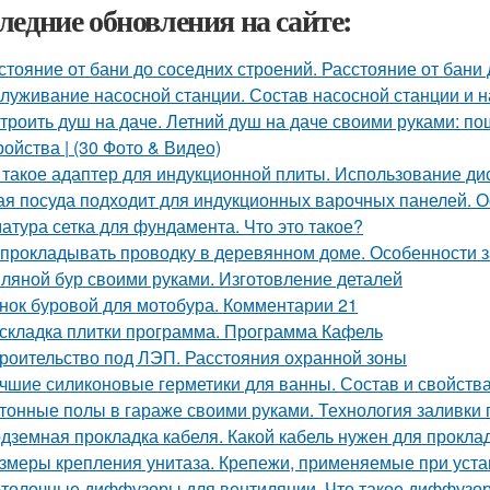
ледние обновления на сайте:
стояние от бани до соседних строений. Расстояние от бани
луживание насосной станции. Состав насосной станции и н
троить душ на даче. Летний душ на даче своими руками: по
ройства | (30 Фото & Видео)
 такое адаптер для индукционной плиты. Использование ди
ая посуда подходит для индукционных варочных панелей. 
атура сетка для фундамента. Что это такое?
 прокладывать проводку в деревянном доме. Особенности 
ляной бур своими руками. Изготовление деталей
нок буровой для мотобура. Комментарии 21
складка плитки программа. Программа Кафель
роительство под ЛЭП. Расстояния охранной зоны
чшие силиконовые герметики для ванны. Состав и свойства
тонные полы в гараже своими руками. Технология заливки 
дземная прокладка кабеля. Какой кабель нужен для проклад
змеры крепления унитаза. Крепежи, применяемые при устан
толочные диффузоры для вентиляции. Что такое диффузо