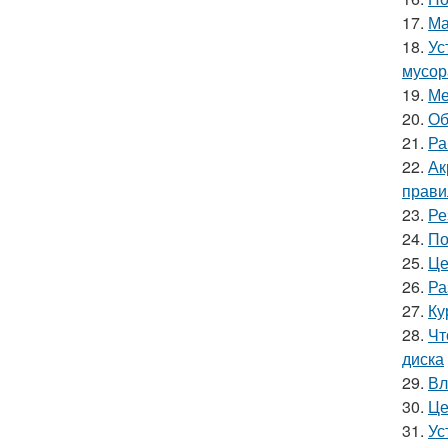
17.
Ма
18.
Ус
мусор
19.
Ме
20.
Об
21.
Ра
22.
Ак
прави
23.
Ре
24.
По
25.
Це
26.
Ра
27.
Ку
28.
Чт
диска
29.
Вл
30.
Це
31.
Ус