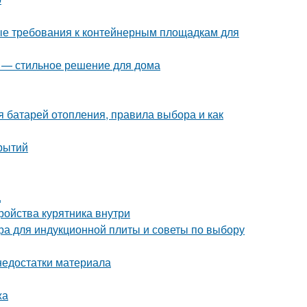
ые требования к контейнерным площадкам для
я — стильное решение для дома
я батарей отопления, правила выбора и как
рытий
ц
тройства курятника внутри
ера для индукционной плиты и советы по выбору
недостатки материала
жа