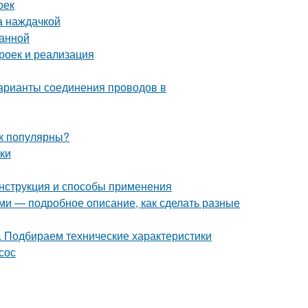
оек
а наждачкой
ванной
роек и реализация
арианты соединения проводов в
ак популярны?
лки
нструкция и способы применения
ми — подробное описание, как сделать разные
. Подбираем технические характеристики
сос