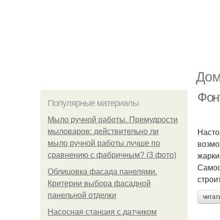
Дом
Фонт
Популярные материалы
Мыло ручной работы. Премудрости
Насто
мыловаров: действительно ли
возмо
мыло ручной работы лучше по
жарки
сравнению с фабричным? (3 фото)
Самос
Облицовка фасада панелями.
строи
Критерии выбора фасадной
панельной отделки
читат
Насосная станция с датчиком