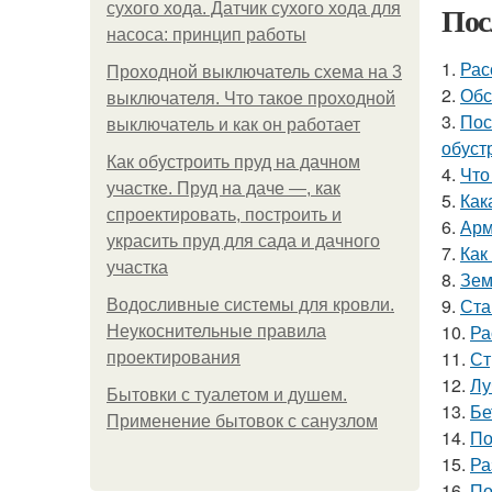
Пос
сухого хода. Датчик сухого хода для
насоса: принцип работы
1.
Рас
Проходной выключатель схема на 3
2.
Обс
выключателя. Что такое проходной
3.
Пос
выключатель и как он работает
обуст
Как обустроить пруд на дачном
4.
Что
участке. Пруд на даче —, как
5.
Как
спроектировать, построить и
6.
Арм
украсить пруд для сада и дачного
7.
Как
участка
8.
Зем
9.
Ста
Водосливные системы для кровли.
10.
Ра
Неукоснительные правила
11.
Ст
проектирования
12.
Лу
Бытовки с туалетом и душем.
13.
Бе
Применение бытовок с санузлом
14.
По
15.
Ра
16.
По