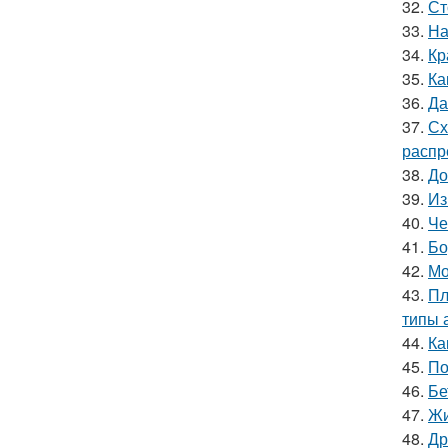
32.
Ст
33.
На
34.
Кр
35.
Ка
36.
Да
37.
Сх
распр
38.
До
39.
Из
40.
Че
41.
Бо
42.
Мо
43.
Пл
типы 
44.
Ка
45.
По
46.
Бе
47.
Жи
48.
Др