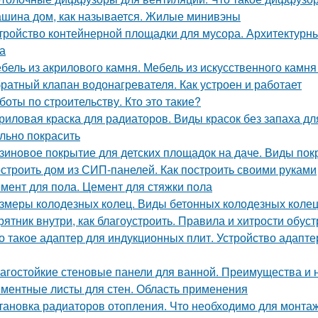
шина дом, как называется. Жилые минивэны
тройство контейнерной площадки для мусора. Архитектурн
а
бель из акрилового камня. Мебель из искусственного камн
ратный клапан водонагревателя. Как устроен и работает
боты по строительству. Кто это такие?
риловая краска для радиаторов. Виды красок без запаха дл
льно покрасить
зиновое покрытие для детских площадок на даче. Виды пок
строить дом из СИП-панелей. Как построить своими руками
мент для пола. Цемент для стяжки пола
змеры колодезных колец. Виды бетонных колодезных коле
рятник внутри, как благоустроить. Правила и хитрости обус
о такое адаптер для индукционных плит. Устройство адапт
агостойкие стеновые панели для ванной. Преимущества и 
ментные листы для стен. Область применения
тановка радиаторов отопления. Что необходимо для монта