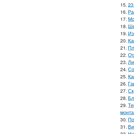
15.
23
16.
Ра
17.
Мо
18.
Ше
19.
Из
20.
Ка
21.
Пл
22.
От
23.
Ли
24.
Со
25.
Ка
26.
Га
27.
Ск
28.
Бл
29.
Те
монт
30.
По
31.
Ви
32.
На