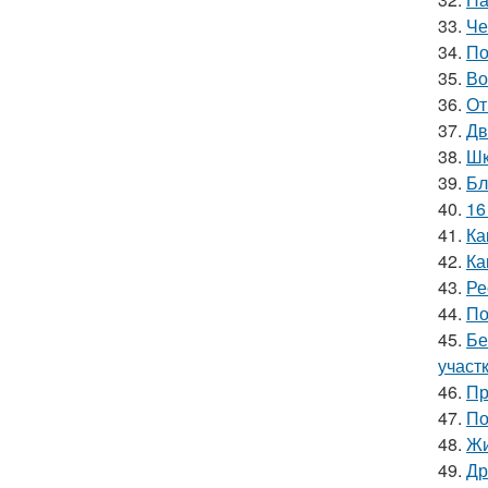
33.
Че
34.
По
35.
Во
36.
От
37.
Дв
38.
Шк
39.
Бл
40.
16
41.
Ка
42.
Ка
43.
Ре
44.
По
45.
Бе
участ
46.
Пр
47.
По
48.
Жи
49.
Др