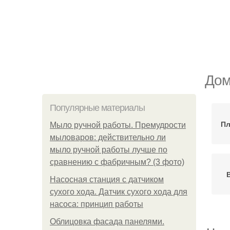
Дом
Популярные материалы
Пл
Мыло ручной работы. Премудрости
мыловаров: действительно ли
мыло ручной работы лучше по
сравнению с фабричным? (3 фото)
Насосная станция с датчиком
сухого хода. Датчик сухого хода для
насоса: принцип работы
Облицовка фасада панелями.