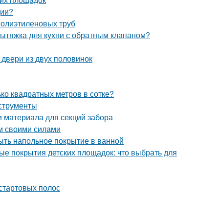
ции?
полиэтиленовых труб
вытяжка для кухни с обратным клапаном?
 двери из двух половинок
ько квадратных метров в сотке?
нструменты
и материала для секций забора
ом своими силами
ыть напольное покрытие в ванной
ые покрытия детских площадок: что выбрать для
 стартовых полос