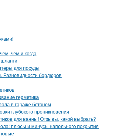
уками!
чем, чем и когда
 шланги
птеры для посуды
ы. Разновидности бордюров
етиков
ование герметика
пола в гараже бетоном
товки глубокого проникновения
етиков для ванны! Отзывы, какой выбрать?
пола: плюсы и минусы напольного покрытия
оновые