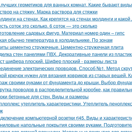
 лучших герметиков для ванных комнат. Какие бывают виды
створ на стяжку. Марка раствора для стяжки
лдинги на стенах. Как крепятся на стенах молдинги и како
сть соток это сколько. 6 соток — это сколько
готовление садовых фигур. Материал номер один – гипс
кая обычно температура в холодильнике. По зонам
иты цементно стружечные. Цементно-стружечная плита
делка стен панелями ПВХ. Декоративные панели из пластик
ст шифера плоский. Шифер плоский - размеры листа
единение электрических проводов. Способ №1. Метод скру
кой крючок нужен для вязания ковриков из старых вещей. 
раж своими руками от фундамента до крыши. Выбор фунда
рутка проводов в распределительной коробке, как правиль
оки бетонные для стен. Виды и размеры
плоплекс утеплитель характеристики. Утеплитель пеноплек
аж
дключение компьютерной розетки rj45. Виды и характерист
ниловые напольные покрытия своими руками. Подготовите
стил для детской площадки. Напольные покрытия для детс