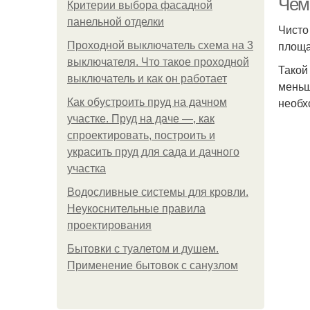
Чем
Критерии выбора фасадной
панельной отделки
Чисто
площа
Проходной выключатель схема на 3
выключателя. Что такое проходной
Такой
выключатель и как он работает
меньш
необх
Как обустроить пруд на дачном
участке. Пруд на даче —, как
спроектировать, построить и
украсить пруд для сада и дачного
участка
Водосливные системы для кровли.
Неукоснительные правила
проектирования
Бытовки с туалетом и душем.
Применение бытовок с санузлом