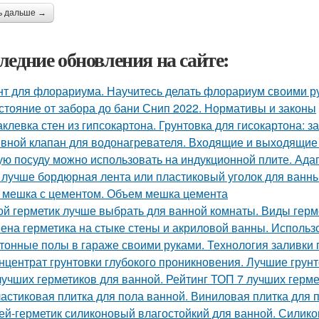
ь дальше →
ледние обновления на сайте:
нт для флорариума. Научитесь делать флорариум своими р
стояние от забора до бани Снип 2022. Нормативы и законы
клевка стен из гипсокартона. Грунтовка для гисокартона: за
вной клапан для водонагревателя. Входящие и выходящие
ую посуду можно использовать на индукционной плите. Ада
 лучше бордюрная лента или пластиковый уголок для ванн
 мешка с цементом. Объем мешка цемента
ой герметик лучше выбрать для ванной комнаты. Виды герм
ена герметика на стыке стены и акриловой ванны. Использ
тонные полы в гараже своими руками. Технология заливки 
нцентрат грунтовки глубокого проникновения. Лучшие грун
лучших герметиков для ванной. Рейтинг ТОП 7 лучших герм
астиковая плитка для пола ванной. Виниловая плитка для 
ей-герметик силиконовый влагостойкий для ванной. Силик