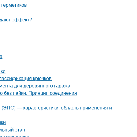
 герметиков
й дают эффект?
а
тки
Классификация крючков
мента для деревянного гаража
но без пайки. Принцип соединения
с (ЭПС) — характеристики, область применения и
ики
льный этап
ких площадок