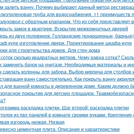
м залить ванну. Почему выбирают данный метод реставра
лиэтиленовая труба для водоснабжения. 11 преимуществ 
здуховод с обратным клапаном. Что из себя представляет 
крыть замок в квартире. Вскрытие межкомнатных дверей
ерь из двух половинок. Голландские (конюшенные, барные)
аф купе изготовление двери. Проектирование шкафа-купе
оки для строительства домов. Для стен дома
 соток сколько квадратных метров. Чему равна сотка? Скол
к заменить бачок на унитазе. Необходимые материалы и и
к сделать колонны для забора. Выбор кирпича для столбов 
ставрация ванн самостоятельно. Как покрыть ванну акрил
л для ванной комнаты в деревянном доме. Каким должно б
зопасное покрытие для детских площадок. Травмобезопасн
ка?
ограмма раскладка плитки. Шаг второй: раскладка плитки
толок из пвх панелей в комнате своими руками. Крепление
вая изгородь низкая. Низкая
евесно цементная плита. Описание и характеристики