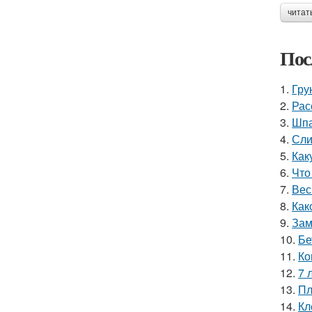
читат
Пос
1.
Гру
2.
Рас
3.
Шпа
4.
Сли
5.
Как
6.
Что
7.
Вес
8.
Как
9.
Зам
10.
Бе
11.
Ко
12.
7 
13.
Пл
14.
Кл