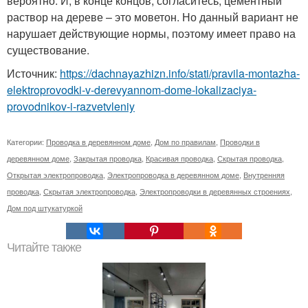
вероятно. И, в конце концов, согласитесь, цементный
раствор на дереве – это моветон. Но данный вариант не
нарушает действующие нормы, поэтому имеет право на
существование.
Источник:
https://dachnayazhizn.info/stati/pravila-montazha-
elektroprovodki-v-derevyannom-dome-lokalizaciya-
provodnikov-i-razvetvleniy
Категории:
Проводка в деревянном доме
,
Дом по правилам
,
Проводки в
деревянном доме
,
Закрытая проводка
,
Красивая проводка
,
Скрытая проводка
,
Открытая электропроводка
,
Электропроводка в деревянном доме
,
Внутренняя
проводка
,
Скрытая электропроводка
,
Электропроводки в деревянных строениях
,
Дом под штукатуркой
Читайте также