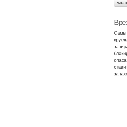
читат
Вре
Самый
кругл
запир
блоки
опаса
стави
запах