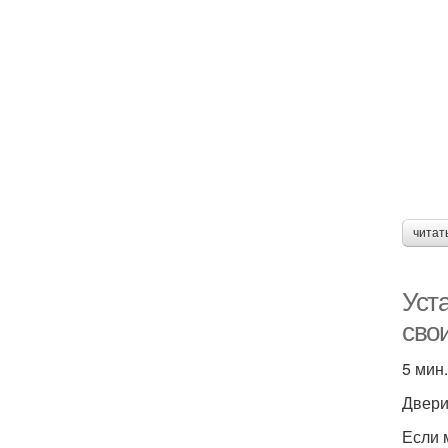
читат
Уста
сво
5 мин.
Двер
Если 