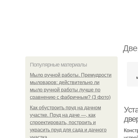
Две
Популярные материалы
Мыло ручной работы. Премудрости
мыловаров: действительно ли
мыло ручной работы лучше по
сравнению с фабричным? (3 фото)
Как обустроить пруд на дачном
Уст
участке. Пруд на даче —, как
две
спроектировать, построить и
Конст
украсить пруд для сада и дачного
устро
участка