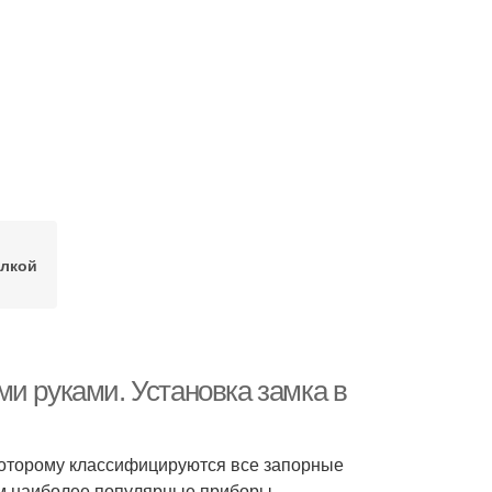
елкой
и руками. Установка замка в
которому классифицируются все запорные
им наиболее популярные приборы,