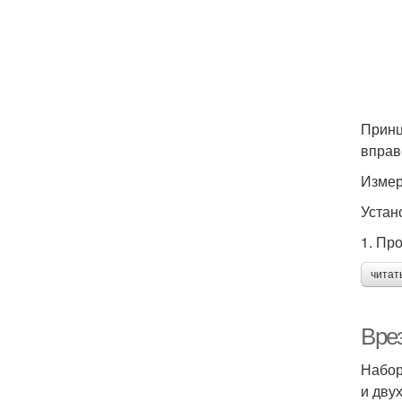
Принц
вправ
Измер
Устан
1. Пр
читат
Вре
Набор
и дву