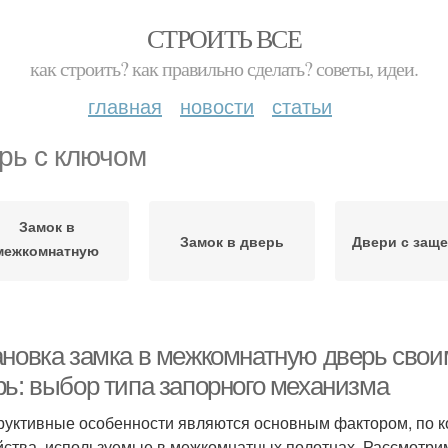
СТРОИТЬ ВСЕ
как строить? как правильно сделать? советы, идеи.
главная
новости
статьи
рь с ключом
Замок в
Замок в дверь
Двери с защ
межкомнатную
дверь
ановка замка в межкомнатную дверь своим
рь: выбор типа запорного механизма
руктивные особенности являются основным фактором, по 
йства, используемые в межкомнатных полотнах. Рассмотр