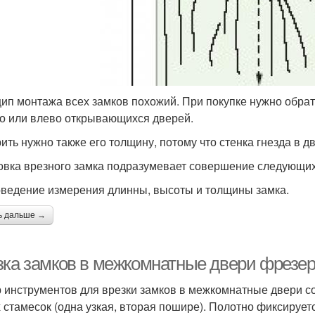
ип монтажа всех замков похожий. При покупке нужно обрат
о или влево открывающихся дверей.
ить нужно также его толщину, потому что стенка гнезда в 
овка врезного замка подразумевает совершение следующих
оведение измерения длинны, высоты и толщины замка.
ь дальше →
зка замков в межкомнатные двери фрезер
 инструментов для врезки замков в межкомнатные двери со
х стамесок (одна узкая, вторая пошире). Полотно фиксируе