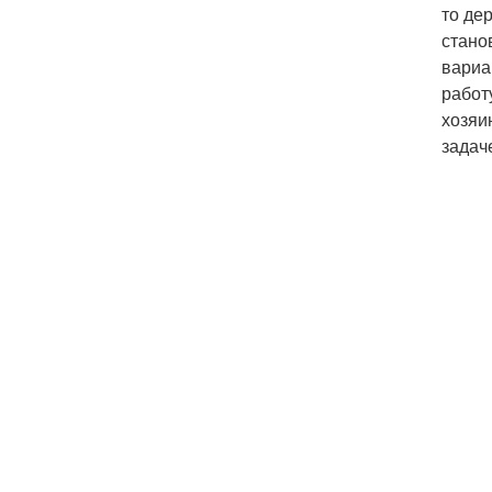
то де
стано
вариа
работ
хозяи
задач