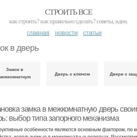
СТРОИТЬ ВСЕ
как строить? как правильно сделать? советы, идеи.
главная
новости
статьи
ок в дверь
Замок в
Дверь с ключом
Двери с за
межкомнатную
дверь
ановка замка в межкомнатную дверь своим
рь: выбор типа запорного механизма
руктивные особенности являются основным фактором, по 
йства, используемые в межкомнатных полотнах. Рассмотр