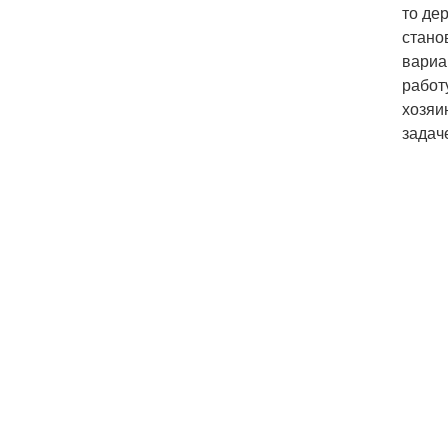
то де
стано
вариа
работ
хозяи
задач