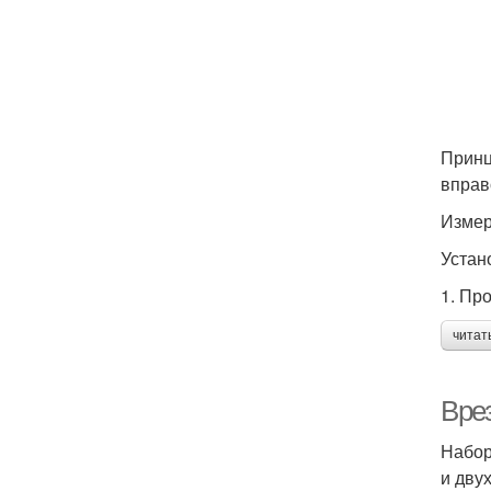
Принц
вправ
Измер
Устан
1. Пр
читат
Вре
Набор
и дву