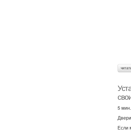
читат
Уста
сво
5 мин.
Двер
Если 