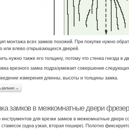
ип монтажа всех замков похожий. При покупке нужно обрат
о или влево открывающихся дверей.
ить нужно также его толщину, потому что стенка гнезда в 
овка врезного замка подразумевает совершение следующих
оведение измерения длинны, высоты и толщины замка.
ь дальше →
зка замков в межкомнатные двери фрезер
 инструментов для врезки замков в межкомнатные двери со
х стамесок (одна узкая, вторая пошире). Полотно фиксируе