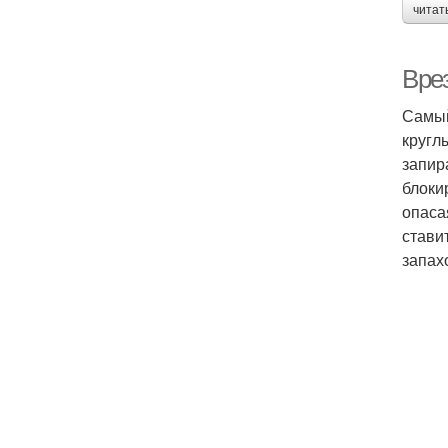
читат
Вре
Самый
кругл
запир
блоки
опаса
стави
запах