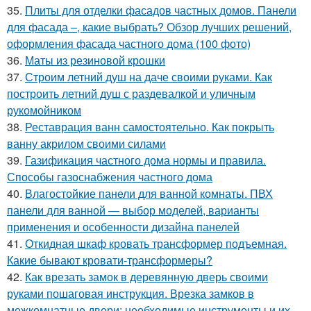
35.
Плиты для отделки фасадов частных домов. Панели
для фасада –, какие выбрать? Обзор лучших решений,
оформления фасада частного дома (100 фото)
36.
Маты из резиновой крошки
37.
Строим летний душ на даче своими руками. Как
построить летний душ с раздевалкой и уличным
рукомойником
38.
Реставрация ванн самостоятельно. Как покрыть
ванну акрилом своими силами
39.
Газификация частного дома нормы и правила.
Способы газоснабжения частного дома
40.
Влагостойкие панели для ванной комнаты. ПВХ
панели для ванной — выбор моделей, варианты
применения и особенности дизайна панелей
41.
Откидная шкаф кровать трансформер подъемная.
Какие бывают кровати-трансформеры?
42.
Как врезать замок в деревянную дверь своими
руками пошаговая инструкция. Врезка замков в
межкомнатные двери: необходимые инструменты и их