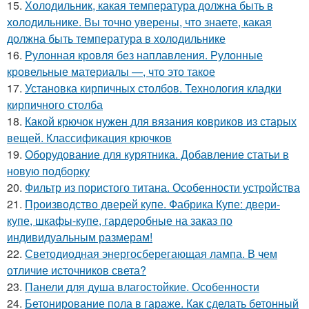
15.
Холодильник, какая температура должна быть в
холодильнике. Вы точно уверены, что знаете, какая
должна быть температура в холодильнике
16.
Рулонная кровля без наплавления. Рулонные
кровельные материалы —, что это такое
17.
Установка кирпичных столбов. Технология кладки
кирпичного столба
18.
Какой крючок нужен для вязания ковриков из старых
вещей. Классификация крючков
19.
Оборудование для курятника. Добавление статьи в
новую подборку
20.
Фильтр из пористого титана. Особенности устройства
21.
Производство дверей купе. Фабрика Купе: двери-
купе, шкафы-купе, гардеробные на заказ по
индивидуальным размерам!
22.
Светодиодная энергосберегающая лампа. В чем
отличие источников света?
23.
Панели для душа влагостойкие. Особенности
24.
Бетонирование пола в гараже. Как сделать бетонный