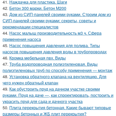
41.
Наждачка для пластика. Шаги
42.
Бетон 300 марки. Бетон М200
43.
Дом из СИП-панелей своими руками. Строим дом из
СИП-панелей своими руками: секреты, советы и
рекомендации специалистов
44.
Насос малыш производительность м3 ч. Сфера
применения насоса
45.
Насос повышения давления для полива. Типы
насосов повышения давления воды в трубопроводах
46.
Кромка мебельная пвх. Виды
47.
Труба водопроводная полиэтиленовая. Виды
полиэтиленовых труб по способу применения — монтаж
48.
Установка обратного клапана на вентиляцию. Для
чего нужен обратный клапан
49.
Как обустроить пруд на дачном участке своими
руками. Пруд на даче —, как спроектировать, построить и
украсить пруд для сада и дачного участка
50.
Плита перекрытия бетонная. Какие бывают типовые
размеры бетонных и ЖБ плит перекрытия?