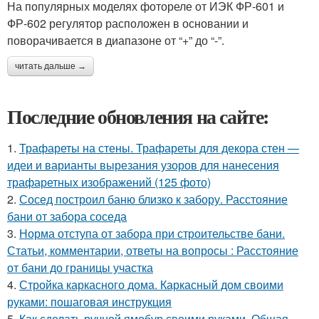
На популярных моделях фотореле от ИЭК ФР-601 и
ФР-602 регулятор расположен в основании и
поворачивается в диапазоне от “+” до “-”.
читать дальше →
Последние обновления на сайте:
1.
Трафареты на стены. Трафареты для декора стен —
идеи и варианты вырезания узоров для нанесения
трафаретных изображений (125 фото)
2.
Сосед построил баню близко к забору. Расстояние
бани от забора соседа
3.
Норма отступа от забора при строительстве бани.
Статьи, комментарии, ответы на вопросы : Расстояние
от бани до границы участка
4.
Стройка каркасного дома. Каркасный дом своими
руками: пошаговая инструкция
5.
Как сделать ручной ямобур своими руками. Общая