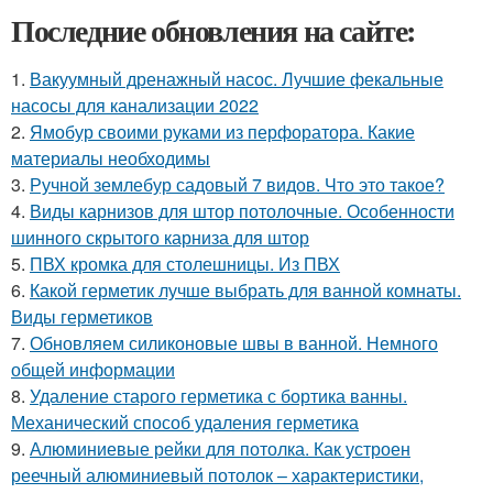
Последние обновления на сайте:
1.
Вакуумный дренажный насос. Лучшие фекальные
насосы для канализации 2022
2.
Ямобур своими руками из перфоратора. Какие
материалы необходимы
3.
Ручной землебур садовый 7 видов. Что это такое?
4.
Виды карнизов для штор потолочные. Особенности
шинного скрытого карниза для штор
5.
ПВХ кромка для столешницы. Из ПВХ
6.
Какой герметик лучше выбрать для ванной комнаты.
Виды герметиков
7.
Обновляем силиконовые швы в ванной. Немного
общей информации
8.
Удаление старого герметика с бортика ванны.
Механический способ удаления герметика
9.
Алюминиевые рейки для потолка. Как устроен
реечный алюминиевый потолок – характеристики,