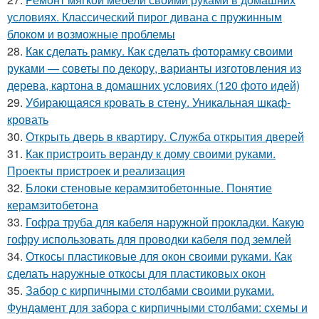
условиях. Классический пирог дивана с пружинным
блоком и возможные проблемы
28.
Как сделать рамку. Как сделать фоторамку своими
руками — советы по декору, варианты изготовления из
дерева, картона в домашних условиях (120 фото идей)
29.
Убирающаяся кровать в стену. Уникальная шкаф-
кровать
30.
Открыть дверь в квартиру. Служба открытия дверей
31.
Как пристроить веранду к дому своими руками.
Проекты пристроек и реализация
32.
Блоки стеновые керамзитобетонные. Понятие
керамзитобетона
33.
Гофра труба для кабеля наружной прокладки. Какую
гофру использовать для проводки кабеля под землей
34.
Откосы пластиковые для окон своими руками. Как
сделать наружные откосы для пластиковых окон
35.
Забор с кирпичными столбами своими руками.
Фундамент для забора с кирпичными столбами: схемы и