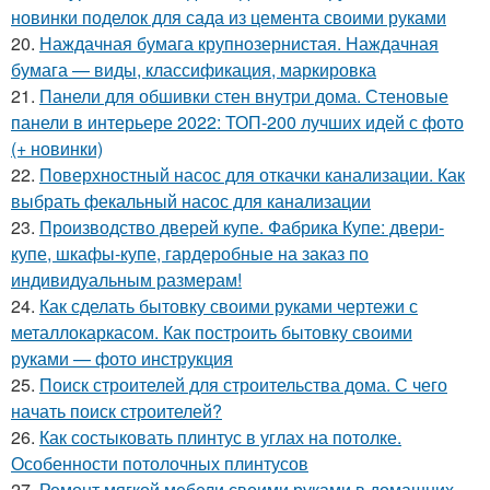
новинки поделок для сада из цемента своими руками
20.
Наждачная бумага крупнозернистая. Наждачная
бумага — виды, классификация, маркировка
21.
Панели для обшивки стен внутри дома. Стеновые
панели в интерьере 2022: ТОП-200 лучших идей с фото
(+ новинки)
22.
Поверхностный насос для откачки канализации. Как
выбрать фекальный насос для канализации
23.
Производство дверей купе. Фабрика Купе: двери-
купе, шкафы-купе, гардеробные на заказ по
индивидуальным размерам!
24.
Как сделать бытовку своими руками чертежи с
металлокаркасом. Как построить бытовку своими
руками — фото инструкция
25.
Поиск строителей для строительства дома. С чего
начать поиск строителей?
26.
Как состыковать плинтус в углах на потолке.
Особенности потолочных плинтусов
27.
Ремонт мягкой мебели своими руками в домашних