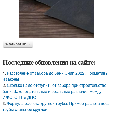
читать дальше →
Последние обновления на сайте:
1.
Расстояние от забора до бани Снип 2022. Нормативы
и законы
2.
Сколько надо отступить от забора при строительстве
бани. Законодательные и реальные различия между
ИЖС, СНТ и ДНО
3.
Формула расчета круглой трубы. Пример расчёта веса
трубы стальной круглой