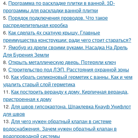
4.
Программа по раскладке плитки в ванной. 3D-
программы для раскладки ванной плитки
5.
Порядок подключения проводов. Что такое
распределительная коробка
6.
Как сделать 4х скатную крышу. Главные
преимущества конструкции: ради чего стоит стараться?
7.
Ямобур из дрели своими руками. Насадка На Дрель
Для Бурения Земли
8.
Открыть металлическую дверь. Потеряли ключ
9.
Строительство под ЛЭП. Расстояния охранной зоны
10.
Как убрать силиконовый герметик с ванны. Как и чем
удалить старый слой герметика
11.
Как построить веранду к дому. Кирпичная веранда,
пристроенная к дому
12.
Для швов гипсокартона. Шпаклевка Кнауф Унифлот
для швов
13.
Для чего нужен обратный клапан в системе
водоснабжения. Зачем нужен обратный клапан в
водопроводной системы