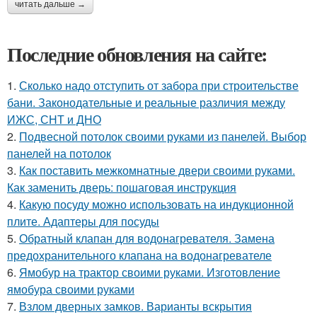
читать дальше →
Последние обновления на сайте:
1.
Сколько надо отступить от забора при строительстве
бани. Законодательные и реальные различия между
ИЖС, СНТ и ДНО
2.
Подвесной потолок своими руками из панелей. Выбор
панелей на потолок
3.
Как поставить межкомнатные двери своими руками.
Как заменить дверь: пошаговая инструкция
4.
Какую посуду можно использовать на индукционной
плите. Адаптеры для посуды
5.
Обратный клапан для водонагревателя. Замена
предохранительного клапана на водонагревателе
6.
Ямобур на трактор своими руками. Изготовление
ямобура своими руками
7.
Взлом дверных замков. Варианты вскрытия