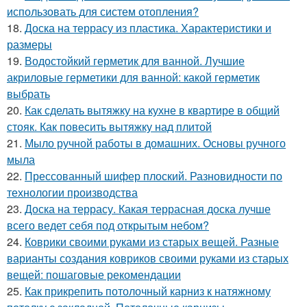
использовать для систем отопления?
18.
Доска на террасу из пластика. Характеристики и
размеры
19.
Водостойкий герметик для ванной. Лучшие
акриловые герметики для ванной: какой герметик
выбрать
20.
Как сделать вытяжку на кухне в квартире в общий
стояк. Как повесить вытяжку над плитой
21.
Мыло ручной работы в домашних. Основы ручного
мыла
22.
Прессованный шифер плоский. Разновидности по
технологии производства
23.
Доска на террасу. Какая террасная доска лучше
всего ведет себя под открытым небом?
24.
Коврики своими руками из старых вещей. Разные
варианты создания ковриков своими руками из старых
вещей: пошаговые рекомендации
25.
Как прикрепить потолочный карниз к натяжному