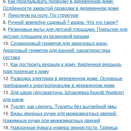
6.
Как прокладывать проводку в деревянном доме.
Особенности закрытой проводки в деревянном доме
7.
Линолеум на полу. По структуре
8.
Ручной землебур садовый 7 видов. Что это такое?
9.
Резиновые маты для детской площадки. Покрытие для
детских площадок из резиновой крошки
10.
Силиконовый герметик для акриловых ванн.
Акриловый герметик для ванной: характеристика
состава
11.
Как построить веранду к дому. Кирпичная веранда,
пристроенная к дому
12.
Разводка электрики в деревянном доме. Основные
требования к электропроводке в деревянном доме
13.
Для швов гипсокартона. Шпаклевка Кнауф Унифлот
для швов
14.
Туалет, как сделать. Туалеты без выгребной ямы
15.
Виды дверных ручек для межкомнатных дверей.
Нажимные ручки для межкомнатных дверей
16.
Наждачная бумага номера зернистости. Таблица