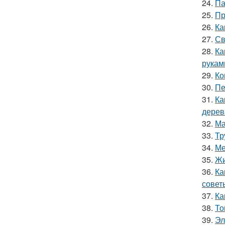
24.
Па
25.
Пр
26.
Ка
27.
Св
28.
Ка
рукам
29.
Ко
30.
Пе
31.
Ка
дерев
32.
Ма
33.
Тр
34.
Ме
35.
Жи
36.
Ка
совет
37.
Ка
38.
То
39.
Эл