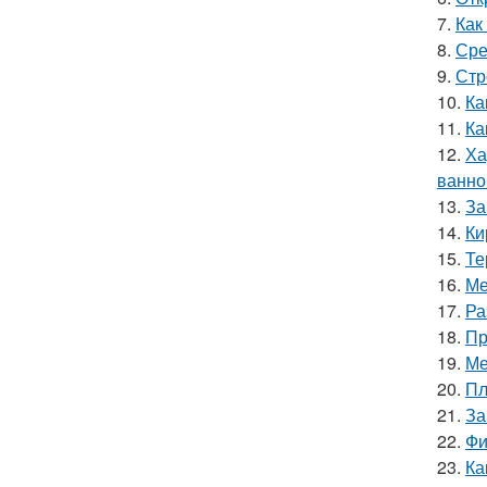
7.
Как
8.
Сре
9.
Стр
10.
Ка
11.
Ка
12.
Ха
ванно
13.
За
14.
Ки
15.
Те
16.
Ме
17.
Ра
18.
Пр
19.
Ме
20.
Пл
21.
За
22.
Фи
23.
Ка