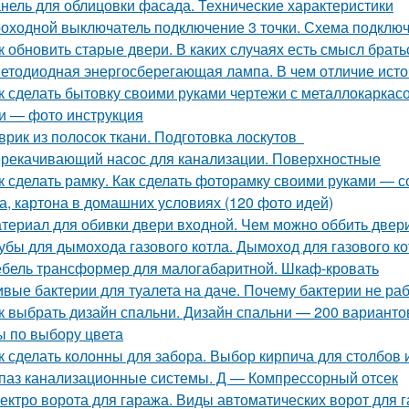
нель для облицовки фасада. Технические характеристики
оходной выключатель подключение 3 точки. Схема подключ
к обновить старые двери. В каких случаях есть смысл брат
етодиодная энергосберегающая лампа. В чем отличие исто
к сделать бытовку своими руками чертежи с металлокаркасо
и — фото инструкция
врик из полосок ткани. Подготовка лоскутов
рекачивающий насос для канализации. Поверхностные
к сделать рамку. Как сделать фоторамку своими руками — с
а, картона в домашних условиях (120 фото идей)
териал для обивки двери входной. Чем можно оббить двер
убы для дымохода газового котла. Дымоход для газового кот
бель трансформер для малогабаритной. Шкаф-кровать
вые бактерии для туалета на даче. Почему бактерии не ра
к выбрать дизайн спальни. Дизайн спальни — 200 вариант
ы по выбору цвета
к сделать колонны для забора. Выбор кирпича для столбов 
паз канализационные системы. Д — Компрессорный отсек
ектро ворота для гаража. Виды автоматических ворот для 