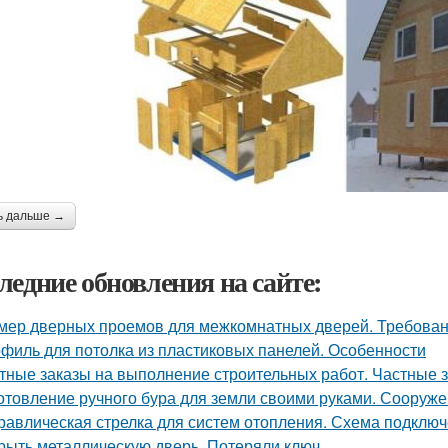
ь дальше →
ледние обновления на сайте:
мер дверных проемов для межкомнатных дверей. Требова
филь для потолка из пластиковых панелей. Особенности
тные заказы на выполнение строительных работ. Частные з
отовление ручного бура для земли своими руками. Сооруж
равлическая стрелка для систем отопления. Схема подклю
рыть металлическую дверь. Потеряли ключ