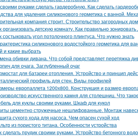
 своими руками сделать гардеробную. Как сделать гардеро
дства для удаления силиконового герметика с ванной. Мех
оительная компания строит. Строительство загородных дом
к организовать детскую комнату. Как правильно зонировать
к состыковать угол потолочного плинтуса. Что нужно знать
рактеристика силиконового водостойкого герметика для ва
й и какие выбрать
мена обивки дивана. Что собой представляет перетяжка ди
рпич для очага. Заглубленный очаг
рмостат для батареи отопления. Устройство и принцип дей
таллический профиль для стен. Виды профилей
змеры европаллета 1200х800. Конструкция и размер европ
оизводство искусственного камня для столешниц. Что тако
бель для куклы своими руками. Шкаф для кукол
иты цементно стружечные нешлифованные. Монтаж навес
щита сухого хода для насоса. Чем опасен сухой ход
льтр из пористого титана. Особенности устройства
к сделать прудик своими руками. Устройство бетонного вод