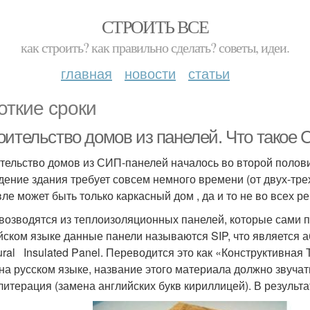
СТРОИТЬ ВСЕ
как строить? как правильно сделать? советы, идеи.
главная
новости
статьи
откие сроки
оительство домов из панелей. Что такое
тельство домов из СИП-панелей началось во второй полови
дение здания требует совсем немного времени (от двух-трех
ле может быть только каркасный дом , да и то не во всех ре
возводятся из теплоизоляционных панелей, которые сами п
йском языке данные панели называются SIP, что является 
tural Insulated Panel. Переводится это как «Конструктивна
 на русском языке, название этого материала должно звуча
литерация (замена английских букв кириллицей). В результ