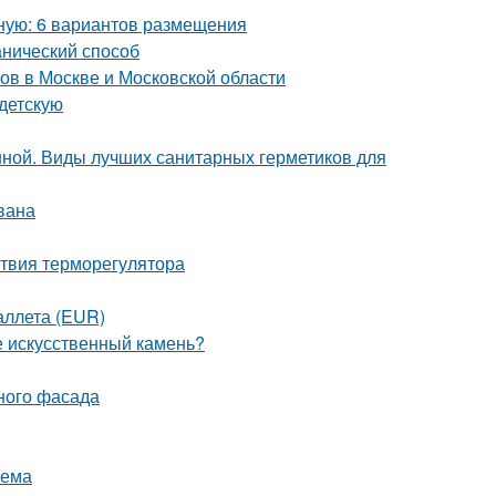
бную: 6 вариантов размещения
анический способ
ов в Москве и Московской области
 детскую
нной. Виды лучших санитарных герметиков для
вана
ствия терморегулятора
аллета (EUR)
е искусственный камень?
ного фасада
оема