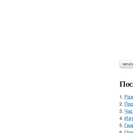
читат
Пос
1.
Раз
2.
Про
3.
Час
4.
Изг
5.
Гид
6.
Отк