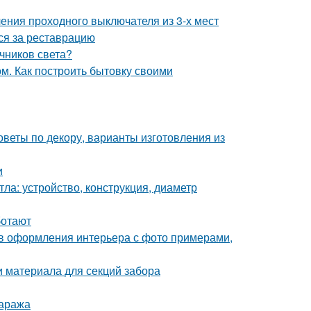
ения проходного выключателя из 3-х мест
ься за реставрацию
чников света?
м. Как построить бытовку своими
оветы по декору, варианты изготовления из
и
ла: устройство, конструкция, диаметр
ботают
ов оформления интерьера с фото примерами,
и материала для секций забора
гаража