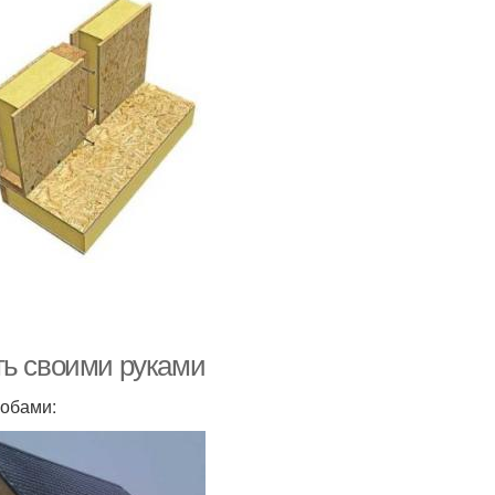
ть своими руками
собами: