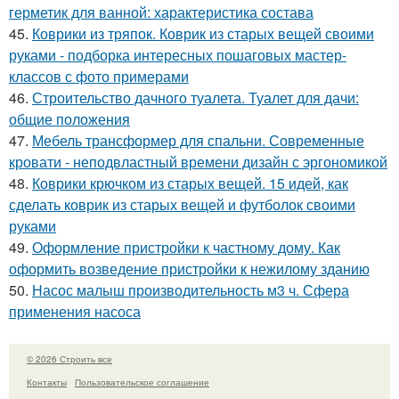
герметик для ванной: характеристика состава
45.
Коврики из тряпок. Коврик из старых вещей своими
руками - подборка интересных пошаговых мастер-
классов с фото примерами
46.
Строительство дачного туалета. Туалет для дачи:
общие положения
47.
Мебель трансформер для спальни. Современные
кровати - неподвластный времени дизайн с эргономикой
48.
Коврики крючком из старых вещей. 15 идей, как
сделать коврик из старых вещей и футболок своими
руками
49.
Оформление пристройки к частному дому. Как
оформить возведение пристройки к нежилому зданию
50.
Насос малыш производительность м3 ч. Сфера
применения насоса
© 2026 Строить все
Контакты
Пользовательское соглашение