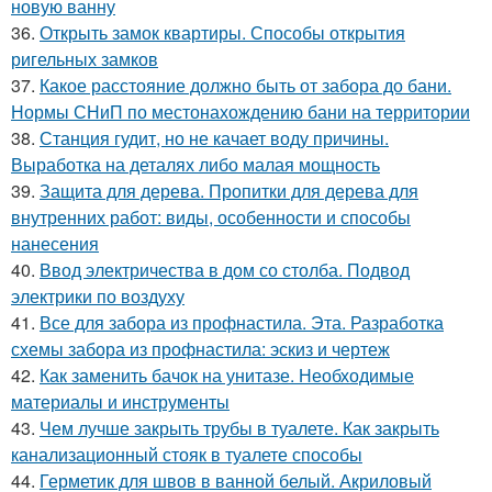
новую ванну
36.
Открыть замок квартиры. Способы открытия
ригельных замков
37.
Какое расстояние должно быть от забора до бани.
Нормы СНиП по местонахождению бани на территории
38.
Станция гудит, но не качает воду причины.
Выработка на деталях либо малая мощность
39.
Защита для дерева. Пропитки для дерева для
внутренних работ: виды, особенности и способы
нанесения
40.
Ввод электричества в дом со столба. Подвод
электрики по воздуху
41.
Все для забора из профнастила. Эта. Разработка
схемы забора из профнастила: эскиз и чертеж
42.
Как заменить бачок на унитазе. Необходимые
материалы и инструменты
43.
Чем лучше закрыть трубы в туалете. Как закрыть
канализационный стояк в туалете способы
44.
Герметик для швов в ванной белый. Акриловый