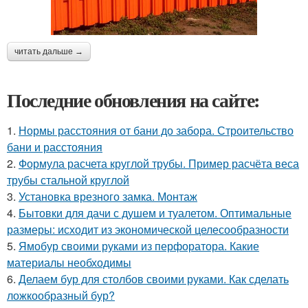
читать дальше →
Последние обновления на сайте:
1.
Нормы расстояния от бани до забора. Строительство
бани и расстояния
2.
Формула расчета круглой трубы. Пример расчёта веса
трубы стальной круглой
3.
Установка врезного замка. Монтаж
4.
Бытовки для дачи с душем и туалетом. Оптимальные
размеры: исходит из экономической целесообразности
5.
Ямобур своими руками из перфоратора. Какие
материалы необходимы
6.
Делаем бур для столбов своими руками. Как сделать
ложкообразный бур?