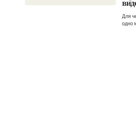
вид
Для ч
одно 