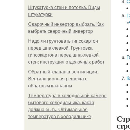
С
Штукатурка стен и потолка. Виды
штукатурки
Г
«
Сварочный инвертор выбрать. Как
выбрать сварочный инвертор
Надо ли грунтовать гипсокартон
перед шпаклевкой. Грунтовка
гипсокартона перед шпаклевкой
Г
стен: инструкция отделочных работ
Обратный клапан в вентиляции.
К
Вентиляционная решетка с
обратным клапаном
Температура в холодильной камере
бытового холодильника, какая
должна быть. Оптимальная
Стр
температура в холодильнике
стр