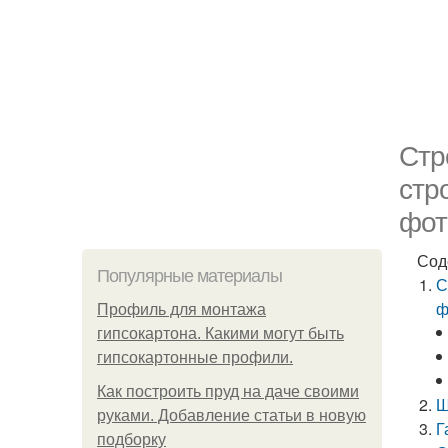
Стр
стр
фот
Сод
Популярные материалы
С
ф
Профиль для монтажа
гипсокартона. Какими могут быть
гипсокартонные профили.
Как построить пруд на даче своими
Ш
руками. Добавление статьи в новую
Г
подборку