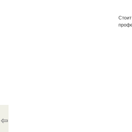
Стоит
профе
⇦