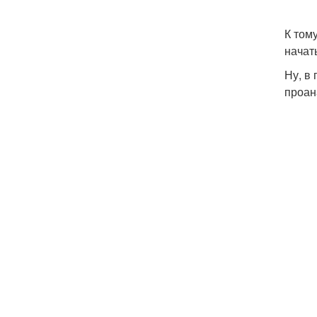
К том
начат
Ну, в
проан