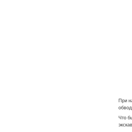
При н
обвод
Что б
экска