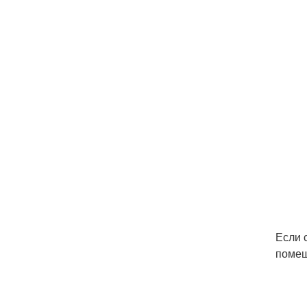
Если 
помеш