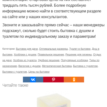
тридцать пять тысяч рублей. Более подробную
информацию можно найти в соответствующем разделе
на сайте или у наших консультантов.
Звоните и заказывайте прямо сейчас – наши менеджеры
подскажут, сколько будет стоить бытовка с душем и
туалетом по индивидуальному заказу и параметрам!
Категории:
Бытовки для дачи
,
Оптимальные размеры
,
Туалет в бытовке
,
Душ в
бытовке
,
Хозблоки с душем
,
Правильное решение
,
Решение для гигиены
,
Отдых
на даче
,
Хозблок из туалета
,
Удобное решение
,
Популярные хозблоки
,
Типы по
назначению
,
Вагончик с душем
,
Металлическая бытовка
,
Бытовка с туалетом
,
Бытовки с туалетом
,
Цены на бытовки
Читайте также