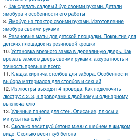
7.
Как сделать садовый бур своими руками. Детали
ямобура и особенности его работы
8.
Ямобур на трактор своими руками. Изготовление
ямобура своими руками
9.
Резиновые маты для детской площадки. Покрытие для
детских площадок из резиновой крошки
10.
Установка врезного замка в деревянную дверь. Как
врезать замок в дверь своими руками: аккуратность и
точность превыше всего
11.
Кладка кирпича столбов для забора. Особенности
выбора материалов для столбов и секций
12.
Из люстры выходят 4 провода. Как подключить
люстру: с 2, 3, 4 проводами к двойному и одинарному
выключателю
13.
Уличные панели для стен. Описание, плюсы и
минусы панелей
14.
Сколько весит куб бетона м200 с щебнем в жидком
виде. Сколько весит куб бетона