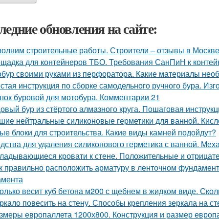
ледние обновления на сайте:
олним строительные работы. Строители – отзывы в Москв
щадка для контейнеров ТБО. Требования СанПиН к конте
бур своими руками из перфоратора. Какие материалы нео
стая инструкция по сборке самодельного ручного бура. Изг
нок буровой для мотобура. Комментарии 21
овый бур из стёртого алмазного круга. Пошаговая инструкц
шие нейтральные силиконовые герметики для ванной. Кисл
ые блоки для строительства. Какие виды камней подойдут?
дства для удаления силиконового герметика с ванной. Мех
ладывающиеся кровати к стене. Положительные и отрицат
к правильно расположить арматуру в ленточном фундамент
амента
олько весит куб бетона м200 с щебнем в жидком виде. Скол
ркало повесить на стену. Способы крепления зеркала на ст
змеры европаллета 1200х800. Конструкция и размер европ