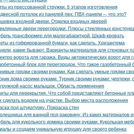
ты из прессованной стружки. 5 этапов изготовления
двесной потолок из панелей пвх. ПВХ-панели –, что это?
шивка входной двери. Отделка входных дверей
еклянные двери перегородки. Плюсы стеклянных конструк
бель трансформер для малогабаритной. Шкаф-кровать
еты из гофрированной бумаги, как сделать. Хризантема
нели, какие бывают. Варианты материалов для стеновых п
ектро ворота для гаража. Виды автоматических ворот для 
зобетонный блок для перегородок. Что такое газобетонный 
нивые грядки своими руками. Как сделать умные грядки св
рник дома своими руками. Турник своими руками: чертежи,
гружной насос малышок. Область применения
иты для перекрытия. Что собой представляют бетонные пл
к сделать водоем на участке. Выбор места расположения
аска под штукатурку. Покраска стен
олешница для ванной под раковину. Из каких материалов 
бель для кукольного домика своими руками. Кукольная ме
иалы и создаем уникальную игрушку для своего ребенка