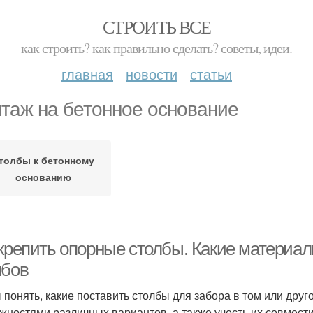
СТРОИТЬ ВСЕ
как строить? как правильно сделать? советы, идеи.
главная
новости
статьи
таж на бетонное основание
толбы к бетонному
основанию
 крепить опорные столбы. Какие материал
лбов
 понять, какие поставить столбы для забора в том или друг
жностями различных вариантов, а также учесть их совмест