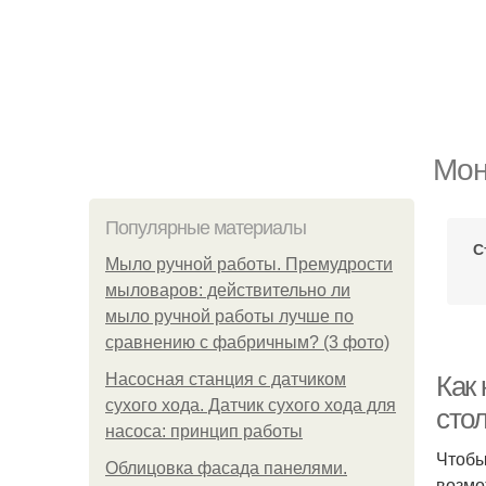
Мон
Популярные материалы
С
Мыло ручной работы. Премудрости
мыловаров: действительно ли
мыло ручной работы лучше по
сравнению с фабричным? (3 фото)
Насосная станция с датчиком
Как
сухого хода. Датчик сухого хода для
сто
насоса: принцип работы
Чтобы
Облицовка фасада панелями.
возмо