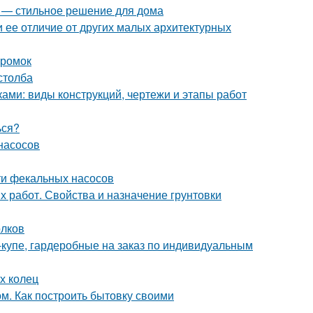
я — стильное решение для дома
и ее отличие от других малых архитектурных
кромок
столба
ками: виды конструкций, чертежи и этапы работ
ься?
насосов
ти фекальных насосов
х работ. Свойства и назначение грунтовки
олков
-купе, гардеробные на заказ по индивидуальным
х колец
м. Как построить бытовку своими