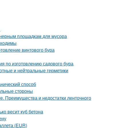
е
йнерным площадкам для мусора
бходимы
отовление винтового бура
ия по изготовлению садового бура
отные и нейтральные герметики
анический способ
ельные стороны
е. Преимущества и недостатки ленточного
ько весит куб бетона
ену
аллета (EUR)