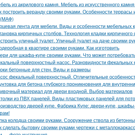
бель из акрилового камня. Мебель из искусственного камн
к построить веранду своими руками. Особенности террасы 
(МАФ)
рцевая лента для мебели. Виды и особенности мебельных 
тановка кирпичных столбов. Технология кладки кирпичного 
строить уличный туалет. Уличный туалет на даче своими ру
рдеробная в квартире своими руками. Как изготовить
ери для шкафа-купе своими руками. Что может потребоват
кальный поверхностный насос. Разновидности фекальных 
оки бетонные для стен. Виды и размеры
сос фекальный поверхностный. Отличительные особеннос
унтовка для бетона глубокого проникновения для внутренни
ивочный материал для двери входной. Выбор материалов
толки из ПВХ панелей. Виды пластиковых панелей для пот
оизводство дверей купе. Фабрика Купе: двери-купе, шкафы
рам!
пка колодца своими руками. Сооружение ствола из бетонны
к сделать бытовку своими руками чертежи с металлокаркасо
и — фото инструкция