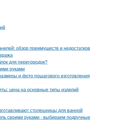
ций
анелей: обзор преимуществ и недостатков
гаража
блок для перегородок?
оими руками
 размеры и фото пошагового изготовления
иты: цена на основные типы изделий
изготавливают столешницы для ванной
бель своими руками - выбираем подручные