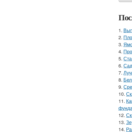
Пос
1.
Вып
2.
Пло
3.
Ямо
4.
Про
5.
Ста
6.
Сад
7.
Луч
8.
Бел
9.
Сре
10.
Ск
11.
Ка
фунд
12.
Ск
13.
Зе
14.
Ра