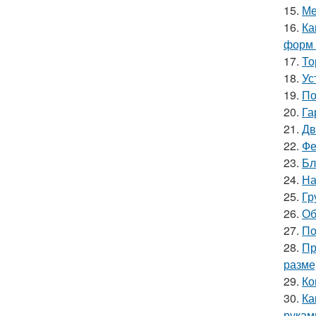
15.
Ме
16.
Ка
форм 
17.
То
18.
Ус
19.
По
20.
Га
21.
Дв
22.
Фе
23.
Бл
24.
На
25.
Гр
26.
Об
27.
По
28.
Пр
разме
29.
Ко
30.
Ка
рукам