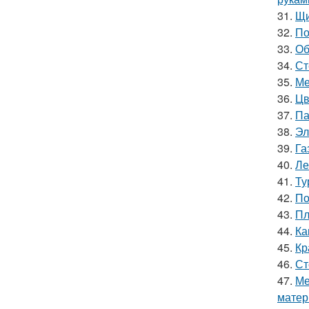
31.
Щи
32.
По
33.
Об
34.
Ст
35.
Ме
36.
Цв
37.
Па
38.
Эл
39.
Га
40.
Ле
41.
Ту
42.
По
43.
Пл
44.
Ка
45.
Кр
46.
Ст
47.
Ме
матер