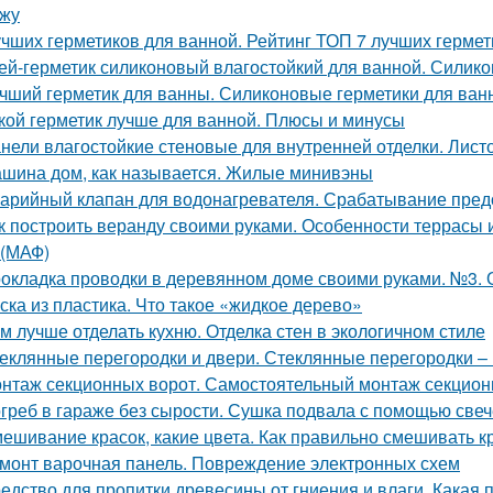
жу
учших герметиков для ванной. Рейтинг ТОП 7 лучших гермет
ей-герметик силиконовый влагостойкий для ванной. Силик
чший герметик для ванны. Силиконовые герметики для ван
кой герметик лучше для ванной. Плюсы и минусы
нели влагостойкие стеновые для внутренней отделки. Лист
шина дом, как называется. Жилые минивэны
арийный клапан для водонагревателя. Срабатывание пред
к построить веранду своими руками. Особенности террасы 
(МАФ)
окладка проводки в деревянном доме своими руками. №3. 
ска из пластика. Что такое «жидкое дерево»
м лучше отделать кухню. Отделка стен в экологичном стиле
еклянные перегородки и двери. Стеклянные перегородки – 
нтаж секционных ворот. Самостоятельный монтаж секцион
греб в гараже без сырости. Сушка подвала с помощью свеч
ешивание красок, какие цвета. Как правильно смешивать к
монт варочная панель. Повреждение электронных схем
едство для пропитки древесины от гниения и влаги. Какая 