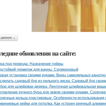
ь дальше →
ледние обновления на сайте:
ра под провода. Назначение гофры
остойкий герметик для ванны. Силиконовый
овая установка своими руками. Виды самодельных канатно
 сделать садовый бур из пильного диска. Садовый бур свои
бор для шлифовки дерева. Ленточная шлифовальная маш
отовление ручного бура для земли своими руками. Сооруж
одезные кольца пластиковые. Особенности использования 
миниевые рейки для потолка. Как устроен реечный алюмини