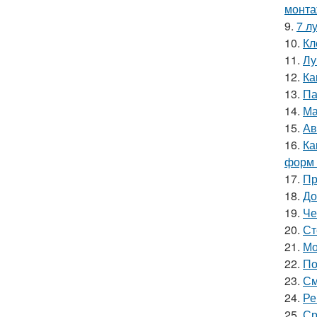
монта
9.
7 л
10.
Кл
11.
Лу
12.
Ка
13.
Па
14.
Ма
15.
Ав
16.
Ка
форм 
17.
Пр
18.
До
19.
Че
20.
Ст
21.
Мо
22.
По
23.
См
24.
Ре
25.
Ср