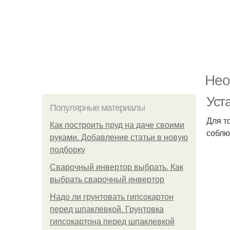
Нео
Уст
Популярные материалы
Для т
Как построить пруд на даче своими
соблю
руками. Добавление статьи в новую
подборку
Сварочный инвертор выбрать. Как
выбрать сварочный инвертор
Надо ли грунтовать гипсокартон
перед шпаклевкой. Грунтовка
гипсокартона перед шпаклевкой