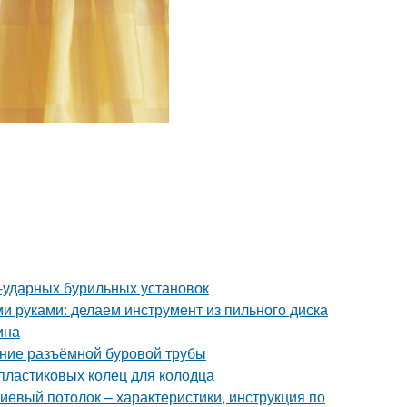
-ударных бурильных установок
ми руками: делаем инструмент из пильного диска
ина
ение разъёмной буровой трубы
пластиковых колец для колодца
евый потолок – характеристики, инструкция по