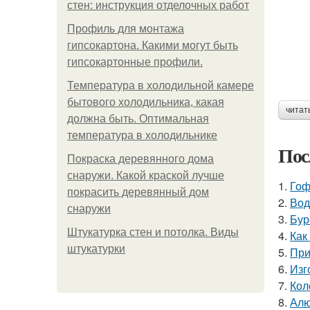
стен: инструкция отделочных работ
Профиль для монтажа
гипсокартона. Какими могут быть
гипсокартонные профили.
Температура в холодильной камере
бытового холодильника, какая
читат
должна быть. Оптимальная
температура в холодильнике
Пос
Покраска деревянного дома
снаружи. Какой краской лучше
1.
Гоф
покрасить деревянный дом
2.
Вод
снаружи
3.
Бур
Штукатурка стен и потолка. Виды
4.
Как
штукатурки
5.
При
6.
Изг
7.
Кол
8.
Алю