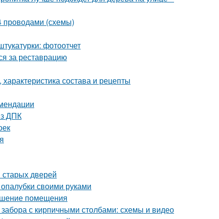
 4 проводами (схемы)
штукатурки: фотоотчет
ься за реставрацию
 характеристика состава и рецепты
омендации
из ДПК
оек
я
 старых дверей
 опалубки своими руками
рашение помещения
 забора с кирпичными столбами: схемы и видео