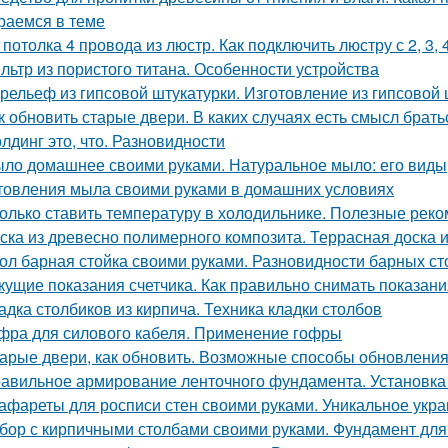
раемся в теме
 потолка 4 провода из люстр. Как подключить люстру с 2, 3,
льтр из пористого титана. Особенности устройства
рельеф из гипсовой штукатурки. Изготовление из гипсовой 
к обновить старые двери. В каких случаях есть смысл брат
лдинг это, что. Разновидности
ло домашнее своими руками. Натуральное мыло: его виды,
товления мыла своими руками в домашних условиях
олько ставить температуру в холодильнике. Полезные рек
ска из древесно полимерного композита. Террасная доска 
ол барная стойка своими руками. Разновидности барных ст
кущие показания счетчика. Как правильно снимать показани
адка столбиков из кирпича. Техника кладки столбов
фра для силового кабеля. Применение гофры
арые двери, как обновить. Возможные способы обновления
авильное армирование ленточного фундамента. Установка
афареты для росписи стен своими руками. Уникальное ук
бор с кирпичными столбами своими руками. Фундамент для