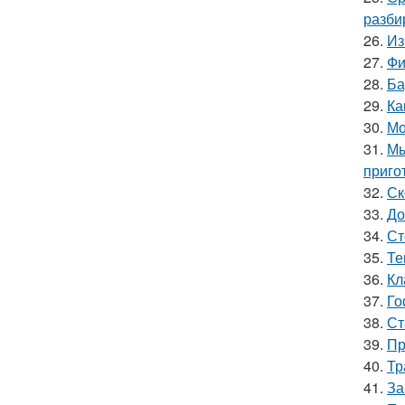
разби
26.
Из
27.
Фи
28.
Ба
29.
Ка
30.
Мо
31.
Мы
приго
32.
Ск
33.
До
34.
Ст
35.
Те
36.
Кл
37.
Го
38.
Ст
39.
Пр
40.
Тр
41.
За