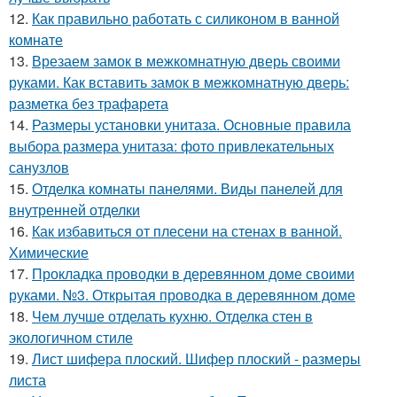
12.
Как правильно работать с силиконом в ванной
комнате
13.
Врезаем замок в межкомнатную дверь своими
руками. Как вставить замок в межкомнатную дверь:
разметка без трафарета
14.
Размеры установки унитаза. Основные правила
выбора размера унитаза: фото привлекательных
санузлов
15.
Отделка комнаты панелями. Виды панелей для
внутренней отделки
16.
Как избавиться от плесени на стенах в ванной.
Химические
17.
Прокладка проводки в деревянном доме своими
руками. №3. Открытая проводка в деревянном доме
18.
Чем лучше отделать кухню. Отделка стен в
экологичном стиле
19.
Лист шифера плоский. Шифер плоский - размеры
листа