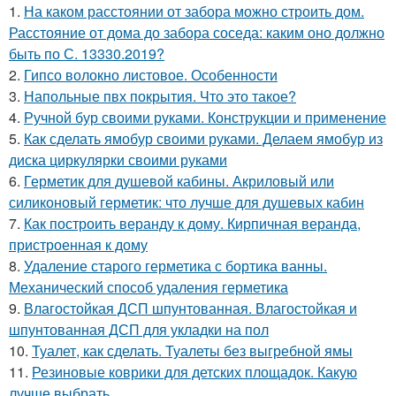
1.
На каком расстоянии от забора можно строить дом.
Расстояние от дома до забора соседа: каким оно должно
быть по С. 13330.2019?
2.
Гипсо волокно листовое. Особенности
3.
Напольные пвх покрытия. Что это такое?
4.
Ручной бур своими руками. Конструкции и применение
5.
Как сделать ямобур своими руками. Делаем ямобур из
диска циркулярки своими руками
6.
Герметик для душевой кабины. Акриловый или
силиконовый герметик: что лучше для душевых кабин
7.
Как построить веранду к дому. Кирпичная веранда,
пристроенная к дому
8.
Удаление старого герметика с бортика ванны.
Механический способ удаления герметика
9.
Влагостойкая ДСП шпунтованная. Влагостойкая и
шпунтованная ДСП для укладки на пол
10.
Туалет, как сделать. Туалеты без выгребной ямы
11.
Резиновые коврики для детских площадок. Какую
лучше выбрать