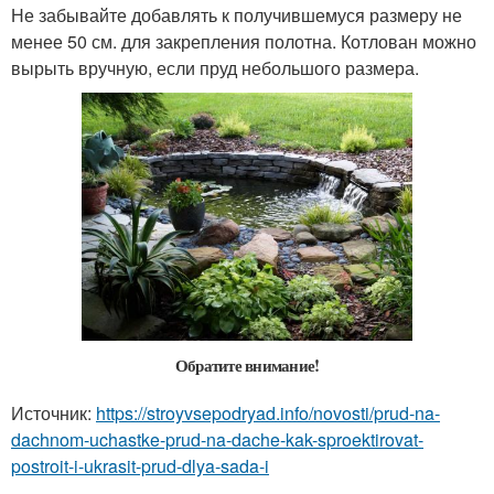
Не забывайте добавлять к получившемуся размеру не
менее 50 см. для закрепления полотна. Котлован можно
вырыть вручную, если пруд небольшого размера.
Обратите внимание!
Источник:
https://stroyvsepodryad.info/novosti/prud-na-
dachnom-uchastke-prud-na-dache-kak-sproektirovat-
postroit-i-ukrasit-prud-dlya-sada-i