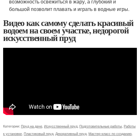
возможность освежиться в жару, а глубокий и
большой позволит плавать и играть в водные игры.
Видео как самому сделать красивый
водоем на своем участке, недорогой
искусственный пруд
Категории:
Пруд на даче
,
Искусственный пруд
,
Подготовительные работы
,
Работы
к установке
,
Пластиковый пруд
,
Декоративный пруд
,
Мастер-класс по созданию
,