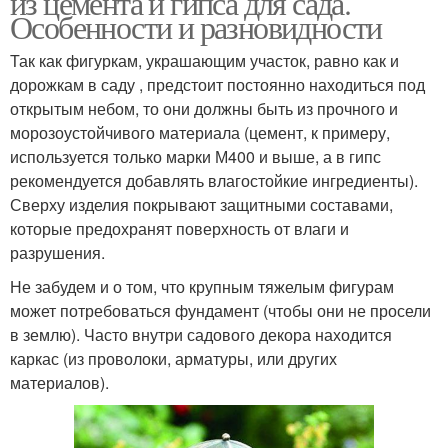
из цемента и гипса для сада.
Особенности и разновидности
Так как фигуркам, украшающим участок, равно как и
Руки из гипсовой
дорожкам в саду , предстоит постоянно находиться под
Руки из гипса
штукатурки
открытым небом, то они должны быть из прочного и
морозоустойчивого материала (цемент, к примеру,
используется только марки М400 и выше, а в гипс
рекомендуется добавлять влагостойкие ингредиенты).
Руки из бросового
Вазоны из цемента
Сверху изделия покрывают защитными составами,
материала
которые предохранят поверхность от влаги и
разрушения.
Не забудем и о том, что крупным тяжелым фигурам
Руки в домашних
Изделия из цемента
может потребоваться фундамент (чтобы они не просели
условиях
в землю). Часто внутри садового декора находится
каркас (из проволоки, арматуры, или других
материалов).
Вазы из цемента
Руки для сада