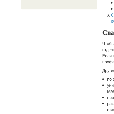
С
о
Сва
Чтобы
отдел
Если 
профе
Други
по 
уни
MAG
про
рас
ста