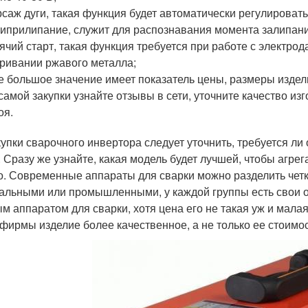
саж дуги, такая функция будет автоматически регулировать т
иприлипание, служит для распознавания момента залипания
ячий старт, такая функция требуется при работе с электро
ривании ржавого металла;
 большое значение имеет показатель цены, размеры издел
самой закупки узнайте отзывы в сети, уточните качество и
оя.
купки сварочного инвертора следует уточнить, требуется ли
. Сразу же узнайте, какая модель будет лучшей, чтобы агре
о. Современные аппараты для сварки можно разделить четк
альными или промышленными, у каждой группы есть свои о
м аппаратом для сварки, хотя цена его не такая уж и мала
 фирмы изделие более качественное, а не только ее стоимос