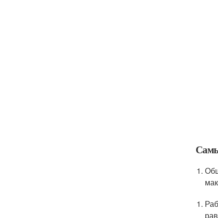
Самы
Общ
мак
Раб
рав