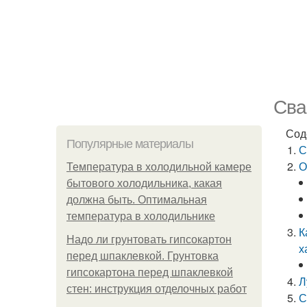
Сва
Сод
Популярные материалы
С
О
Температура в холодильной камере
бытового холодильника, какая
должна быть. Оптимальная
температура в холодильнике
К
Надо ли грунтовать гипсокартон
х
перед шпаклевкой. Грунтовка
гипсокартона перед шпаклевкой
Л
стен: инструкция отделочных работ
С