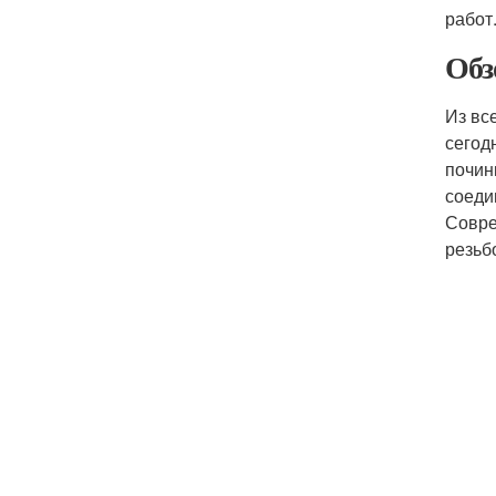
работ
Обз
Из вс
сегод
почин
соеди
Совре
резьб