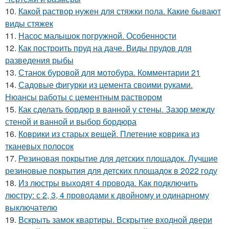
10.
Какой раствор нужен для стяжки пола. Какие бывают
виды стяжек
11.
Насос малышок погружной. Особенности
12.
Как построить пруд на даче. Виды прудов для
разведения рыбы
13.
Станок буровой для мотобура. Комментарии 21
14.
Садовые фигурки из цемента своими руками.
Нюансы работы с цементным раствором
15.
Как сделать бордюр в ванной у стены. Зазор между
стеной и ванной и выбор бордюра
16.
Коврики из старых вещей. Плетение коврика из
тканевых полосок
17.
Резиновая покрытие для детских площадок. Лучшие
резиновые покрытия для детских площадок в 2022 году
18.
Из люстры выходят 4 провода. Как подключить
люстру: с 2, 3, 4 проводами к двойному и одинарному
выключателю
19.
Вскрыть замок квартиры. Вскрытие входной двери