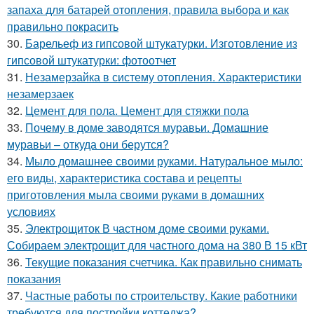
запаха для батарей отопления, правила выбора и как
правильно покрасить
30.
Барельеф из гипсовой штукатурки. Изготовление из
гипсовой штукатурки: фотоотчет
31.
Незамерзайка в систему отопления. Характеристики
незамерзаек
32.
Цемент для пола. Цемент для стяжки пола
33.
Почему в доме заводятся муравьи. Домашние
муравьи – откуда они берутся?
34.
Мыло домашнее своими руками. Натуральное мыло:
его виды, характеристика состава и рецепты
приготовления мыла своими руками в домашних
условиях
35.
Электрощиток В частном доме своими руками.
Собираем электрощит для частного дома на 380 В 15 кВт
36.
Текущие показания счетчика. Как правильно снимать
показания
37.
Частные работы по строительству. Какие работники
требуются для постройки коттеджа?