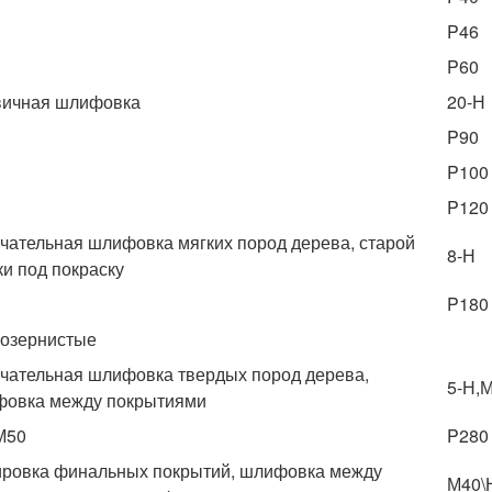
P46
P60
ичная шлифовка
20-Н
P90
P100
P120
чательная шлифовка мягких пород дерева, старой
8-Н
ки под покраску
P180
озернистые
чательная шлифовка твердых пород дерева,
5-Н,
овка между покрытиями
М50
P280
ровка финальных покрытий, шлифовка между
М40\