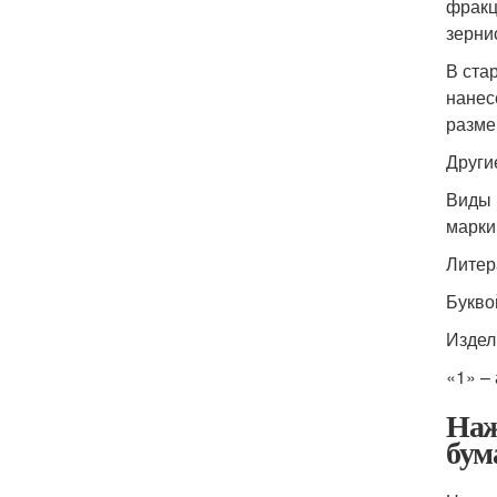
фракц
зерни
В ста
нанес
разме
Други
Виды 
марки
Литер
Букво
Издел
«1» –
Наж
бум