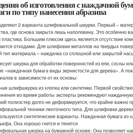
дения об изготовления с наждачной бу
аги по типу нанесения абразива
ыделяют 2 варианта шлифовальной шкурки. Первый – матер
тва, где основа закрыта лишь наполовину. Это особенно в
 пластика. Большим плюсом здесь является отсутствие комо
аются отходами. Для шлифовки металлов на твердых пове
й тип материала – наждачка со сплошной или закрытой нас
есует шкурка для обработки поверхностей из ели, сосны или
ме «наждачная бумага виды зернистости для дерева». А по
иалов в зависимости от их основы:
ная шлифшкурка из хлопка или синтетики. Первой свойствен
инения во время работы эксперты рекомендуют наждачную б
кий полиэстер долго не деформируется, что крайне важно 
фовальной техники ленточного типа. Для шлифовки дере
ользуются синтетические варианты. Наждачная бумага из х
ьефа. Она хорошо гнется и тянется
фовальная шкурка на бумажной основе. Она позволяет нан