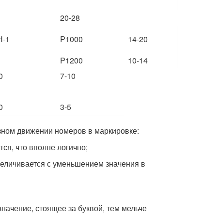
20-28
Н-1
P1000
14-20
P1200
10-14
0
7-10
0
3-5
азном движении номеров в маркировке:
ся, что вполне логично;
величивается с уменьшением значения в
значение, стоящее за буквой, тем мельче