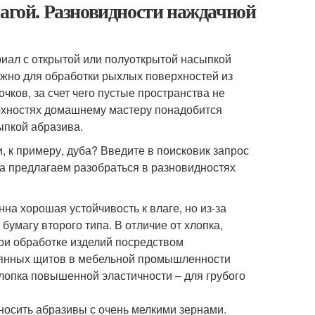
магой. Разновидности наждачной
иал с открытой или полуоткрытой насыпкой
ажно для обработки рыхлых поверхностей из
чков, за счет чего пустые пространства не
рхностях домашнему мастеру понадобится
ыпкой абразива.
, к примеру, дуба? Введите в поисковик запрос
ка предлагаем разобраться в разновидностях
на хорошая устойчивость к влаге, но из-за
умагу второго типа. В отличие от хлопка,
при обработке изделий посредством
вянных щитов в мебельной промышленности
лопка повышенной эластичности – для грубого
осить абразивы с очень мелкими зернами.