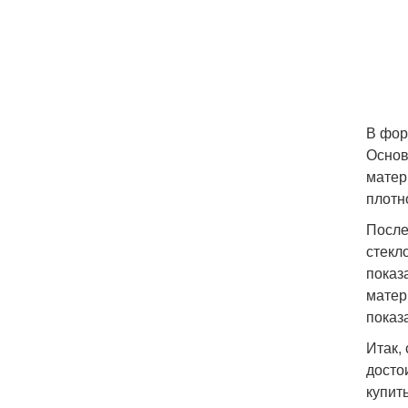
В фор
Основ
матер
плотн
После
стекл
показ
матер
показ
Итак,
досто
купит