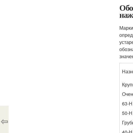
Обо
наж
Марки
опред
устар
обозн
значе
Назн
Круп
Очен
63-Н
50-Н
⇦
Груб
40-Н