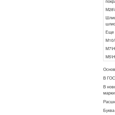
покр
М28\
Шлиф
шли
Еще 
М10/
М7\Н
М5\Н
Основ
В ГОС
В нов
марки
Расши
Буква