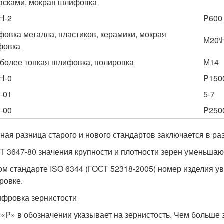
асками, мокрая шлифовка
Н-2
P600
овка металла, пластиков, керамики, мокрая
М20\
фовка
более тонкая шлифовка, полировка
М14
Н-0
P150
-01
5-7
-00
P250
ная разница старого и нового стандартов заключается в р
Т 3647-80 значения крупности и плотности зерен уменьшают
ом стандарте ISO 6344 (ГОСТ 52318-2005) номер изделия у
ровке.
фровка зернистости
 «Р» в обозначении указывает на зернистость. Чем больше 