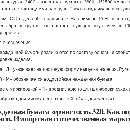
ия шкурки. Р400 – известная нулёвка. Р600…Р2500 имеют м
стость не так ощутима наощупь. Такую наждачку использу
ром ГОСТе дела обстояли иначе. На примере 10-Н: первая ц
ен абразив крупностью, соответствующей ситу с ячейкой 1
р просева.
е обозначения
наждачной бумаги различаются по составу основы и свойс
ровке изделия.
а «Л» указывает на листовую форму выпуска изделия. Руло
й «М» обозначается водостойкая наждачная бумага.
ие с маркировкой «П» предназначено для шлифовки сухих из
 абразив для мягких поверхностей, «2» – для жестких.
дачная бумага зернистость 320. Как о
аги. Импортная и отечественная марки