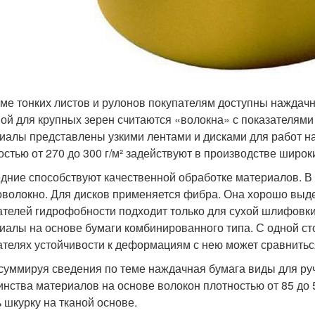
ме тонких листов и рулонов покупателям доступны наждачн
ой для крупных зерен считаются «волокна» с показателями о
иалы представлены узкими лентами и дисками для работ н
остью от 270 до 300 г/м² задействуют в производстве широ
дние способствуют качественной обработке материалов. В и
оволокно. Для дисков применяется фибра. Она хорошо выде
ателей гидрофобности подходит только для сухой шлифовки
иалы на основе бумаги комбинированного типа. С одной ст
ателях устойчивости к деформациям с нею может сравниться
 суммируя сведения по теме наждачная бумага виды для руч
инства материалов на основе волокон плотностью от 85 до
ь шкурку на тканой основе.