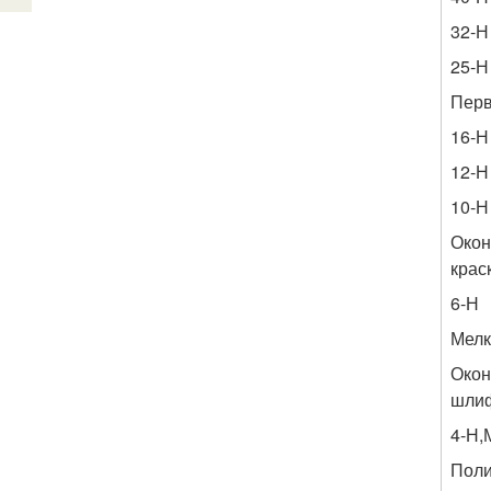
32-Н
25-Н
Перв
16-Н
12-Н
10-Н
Окон
крас
6-Н
Мелк
Окон
шлиф
4-Н,
Поли