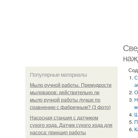
Све
наж
Сод
Популярные материалы
С
а
Мыло ручной работы. Премудрости
О
мыловаров: действительно ли
Н
мыло ручной работы лучше по
м
сравнению с фабричным? (3 фото)
Ш
Насосная станция с датчиком
П
сухого хода. Датчик сухого хода для
К
насоса: принцип работы