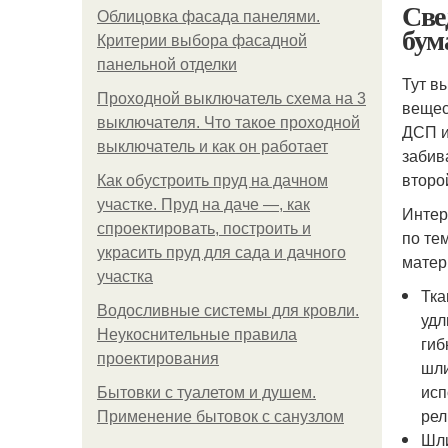
Све
Облицовка фасада панелями.
бум
Критерии выбора фасадной
панельной отделки
Тут в
Проходной выключатель схема на 3
вещес
выключателя. Что такое проходной
ДСП и
выключатель и как он работает
забив
второ
Как обустроить пруд на дачном
участке. Пруд на даче —, как
Интер
спроектировать, построить и
по те
украсить пруд для сада и дачного
матер
участка
Тка
Водосливные системы для кровли.
удл
Неукоснительные правила
гиб
проектирования
шли
исп
Бытовки с туалетом и душем.
рел
Применение бытовок с санузлом
Шли