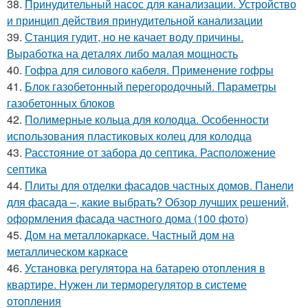
38.
Принудительный насос для канализации. Устройство
и принцип действия принудительной канализации
39.
Станция гудит, но не качает воду причины.
Выработка на деталях либо малая мощность
40.
Гофра для силового кабеля. Применение гофры
41.
Блок газобетонный перегородочный. Параметры
газобетонных блоков
42.
Полимерные кольца для колодца. Особенности
использования пластиковых колец для колодца
43.
Расстояние от забора до септика. Расположение
септика
44.
Плиты для отделки фасадов частных домов. Панели
для фасада –, какие выбрать? Обзор лучших решений,
оформления фасада частного дома (100 фото)
45.
Дом на металлокаркасе. Частный дом на
металлическом каркасе
46.
Установка регулятора на батарею отопления в
квартире. Нужен ли терморегулятор в системе
отопления