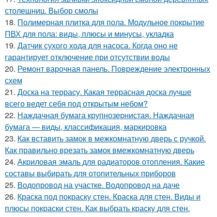
столешниц. Выбор смолы
18.
Полимерная плитка для пола. Модульное покрытие
ПВХ для пола: виды, плюсы и минусы, укладка
19.
Датчик сухого хода для насоса. Когда оно не
гарантирует отключение при отсутствии воды
20.
Ремонт варочная панель. Повреждение электронных
схем
21.
Доска на террасу. Какая террасная доска лучше
всего ведет себя под открытым небом?
22.
Наждачная бумага крупнозернистая. Наждачная
бумага — виды, классификация, маркировка
23.
Как вставить замок в межкомнатную дверь с ручкой.
Как правильно врезать замок вмежкомнатную дверь
24.
Акриловая эмаль для радиаторов отопления. Какие
составы выбирать для отопительных приборов
25.
Водопровод на участке. Водопровод на даче
26.
Краска под покраску стен. Краска для стен. Виды и
плюсы покраски стен. Как выбрать краску для стен.