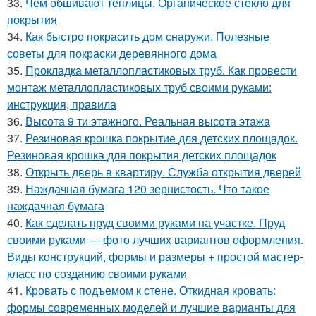
33.
Чем обшивают теплицы. Органическое стекло для
покрытия
34.
Как быстро покрасить дом снаружи. Полезные
советы для покраски деревянного дома
35.
Прокладка металлопластиковых труб. Как провести
монтаж металлопластиковых труб своими руками:
инструкция, правила
36.
Высота 9 ти этажного. Реальная высота этажа
37.
Резиновая крошка покрытие для детских площадок.
Резиновая крошка для покрытия детских площадок
38.
Открыть дверь в квартиру. Служба открытия дверей
39.
Наждачная бумага 120 зернистость. Что такое
наждачная бумага
40.
Как сделать пруд своими руками на участке. Пруд
своими руками — фото лучших вариантов оформления.
Виды конструкций, формы и размеры + простой мастер-
класс по созданию своими руками
41.
Кровать с подъемом к стене. Откидная кровать:
формы современных моделей и лучшие варианты для