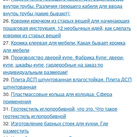
внутри трубы. Различия греющего кабеля для ввода
внутрь трубы (какие бывают):
26.
Коврики крючком из старых вещей для начинающих
пошаговая инструкция. 12 необычных идей, как сделать
коврики из старых вещей
27.
Кромка клеевая для мебели. Какая бывает кромка
для мебели
28.
Производство дверей купе. Фабрика Купе: двери-
купе, шкафы-купе, гардеробные на заказ по
индивидуальным размерам!
29.
Плита ДСП шпунтованная влагостойкая. Плита ДСП
шпунтованная
30.
Пластмассовые кольца для колодца. Сфера
применения
31.
Геотекстиль иглопробивной, что это. Что такое
геотекстиль иглопробивной
32.
Изготовление барных стоек для кухни. Где
разместить