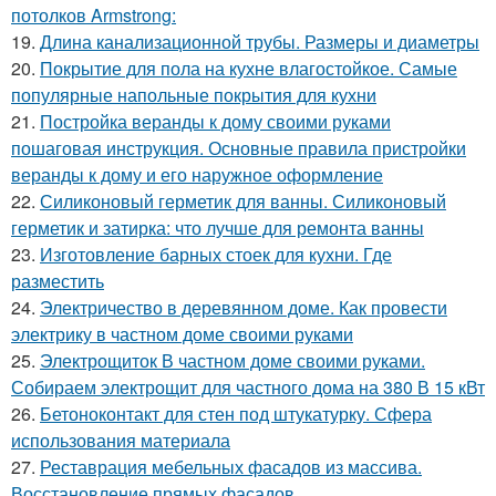
потолков Armstrong:
19.
Длина канализационной трубы. Размеры и диаметры
20.
Покрытие для пола на кухне влагостойкое. Самые
популярные напольные покрытия для кухни
21.
Постройка веранды к дому своими руками
пошаговая инструкция. Основные правила пристройки
веранды к дому и его наружное оформление
22.
Силиконовый герметик для ванны. Силиконовый
герметик и затирка: что лучше для ремонта ванны
23.
Изготовление барных стоек для кухни. Где
разместить
24.
Электричество в деревянном доме. Как провести
электрику в частном доме своими руками
25.
Электрощиток В частном доме своими руками.
Собираем электрощит для частного дома на 380 В 15 кВт
26.
Бетоноконтакт для стен под штукатурку. Сфера
использования материала
27.
Реставрация мебельных фасадов из массива.
Восстановление прямых фасадов