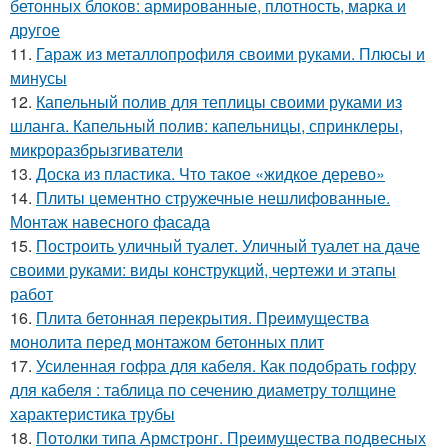
бетонных блоков: армированные, плотность, марка и
другое
11.
Гараж из металлопрофиля своими руками. Плюсы и
минусы
12.
Капельный полив для теплицы своими руками из
шланга. Капельный полив: капельницы, спринклеры,
микроразбрызгиватели
13.
Доска из пластика. Что такое «жидкое дерево»
14.
Плиты цементно стружечные нешлифованные.
Монтаж навесного фасада
15.
Построить уличный туалет. Уличный туалет на даче
своими руками: виды конструкций, чертежи и этапы
работ
16.
Плита бетонная перекрытия. Преимущества
монолита перед монтажом бетонных плит
17.
Усиленная гофра для кабеля. Как подобрать гофру
для кабеля : таблица по сечению диаметру толщине
характеристика трубы
18.
Потолки типа Армстронг. Преимущества подвесных