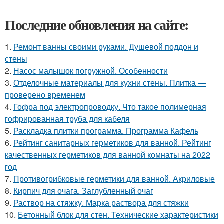
Последние обновления на сайте:
1.
Ремонт ванны своими руками. Душевой поддон и
стены
2.
Насос малышок погружной. Особенности
3.
Отделочные материалы для кухни стены. Плитка —
проверено временем
4.
Гофра под электропроводку. Что такое полимерная
гофрированная труба для кабеля
5.
Раскладка плитки программа. Программа Кафель
6.
Рейтинг санитарных герметиков для ванной. Рейтинг
качественных герметиков для ванной комнаты на 2022
год
7.
Противогрибковые герметики для ванной. Акриловые
8.
Кирпич для очага. Заглубленный очаг
9.
Раствор на стяжку. Марка раствора для стяжки
10.
Бетонный блок для стен. Технические характеристики