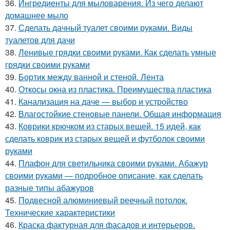
36.
Ингредиенты для мыловарения. Из чего делают
домашнее мыло
37.
Сделать дачный туалет своими руками. Виды
туалетов для дачи
38.
Ленивые грядки своими руками. Как сделать умные
грядки своими руками
39.
Бортик между ванной и стеной. Лента
40.
Откосы окна из пластика. Преимущества пластика
41.
Канализация на даче — выбор и устройство
42.
Влагостойкие стеновые панели. Общая информация
43.
Коврики крючком из старых вещей. 15 идей, как
сделать коврик из старых вещей и футболок своими
руками
44.
Плафон для светильника своими руками. Абажур
своими руками — подробное описание, как сделать
разные типы абажуров
45.
Подвесной алюминиевый реечный потолок.
Технические характеристики
46.
Краска фактурная для фасадов и интерьеров.