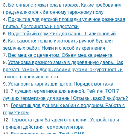
3.
Бетонная стяжка пола в гараже. Какие требования
предъявляются к бетонному гаражному полу
4.
Покрытие для детской площадки уличное резиновая
плитка. Достоинства и недостатки
5.
Водостойкий герметик для ванны. Силиконовый
6.
Как самостоятельно изготовить ручной бур для
земляных работ. Ножи и способ из крепления
7.
Вес мешка с цементом. Объем мешка цемента
8.
Установка врезного замка в деревянную дверь. Как
врезать замок в дверь своими руками: аккуратность и
точность превыше всего
9.
Установить карниз для штор. Порядок монтажа
10.
7 лучших герметиков для ванной. Рейтинг ТОП 7
лучших герметиков для ванны! Отзывы, какой выбрать?
11.
Герметик для душевых кабин с поддоном. Работа с
герметиком
12.
Термостат для батареи отопления. Устройство и
принцип действия терморегулятора
13.
Водопровод на даче. Трубы ПНД