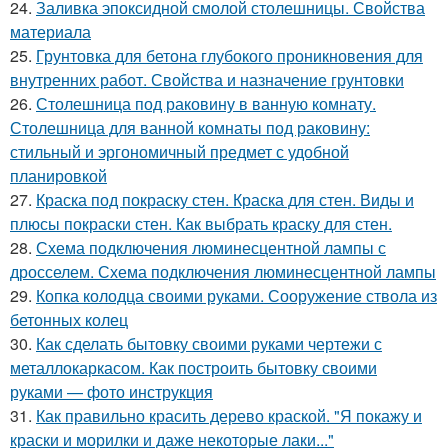
24.
Заливка эпоксидной смолой столешницы. Свойства
материала
25.
Грунтовка для бетона глубокого проникновения для
внутренних работ. Свойства и назначение грунтовки
26.
Столешница под раковину в ванную комнату.
Столешница для ванной комнаты под раковину:
стильный и эргономичный предмет с удобной
планировкой
27.
Краска под покраску стен. Краска для стен. Виды и
плюсы покраски стен. Как выбрать краску для стен.
28.
Схема подключения люминесцентной лампы с
дросселем. Схема подключения люминесцентной лампы
29.
Копка колодца своими руками. Сооружение ствола из
бетонных колец
30.
Как сделать бытовку своими руками чертежи с
металлокаркасом. Как построить бытовку своими
руками — фото инструкция
31.
Как правильно красить дерево краской. "Я покажу и
краски и морилки и даже некоторые лаки..."