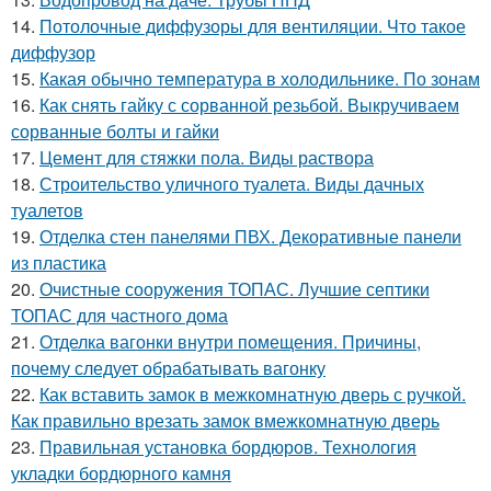
14.
Потолочные диффузоры для вентиляции. Что такое
диффузор
15.
Какая обычно температура в холодильнике. По зонам
16.
Как снять гайку с сорванной резьбой. Выкручиваем
сорванные болты и гайки
17.
Цемент для стяжки пола. Виды раствора
18.
Строительство уличного туалета. Виды дачных
туалетов
19.
Отделка стен панелями ПВХ. Декоративные панели
из пластика
20.
Очистные сооружения ТОПАС. Лучшие септики
ТОПАС для частного дома
21.
Отделка вагонки внутри помещения. Причины,
почему следует обрабатывать вагонку
22.
Как вставить замок в межкомнатную дверь с ручкой.
Как правильно врезать замок вмежкомнатную дверь
23.
Правильная установка бордюров. Технология
укладки бордюрного камня