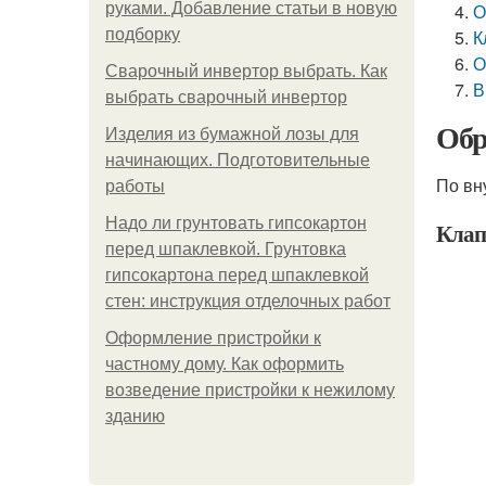
руками. Добавление статьи в новую
О
подборку
К
О
Сварочный инвертор выбрать. Как
В
выбрать сварочный инвертор
Обр
Изделия из бумажной лозы для
начинающих. Подготовительные
По вн
работы
Надо ли грунтовать гипсокартон
Клап
перед шпаклевкой. Грунтовка
гипсокартона перед шпаклевкой
стен: инструкция отделочных работ
Оформление пристройки к
частному дому. Как оформить
возведение пристройки к нежилому
зданию