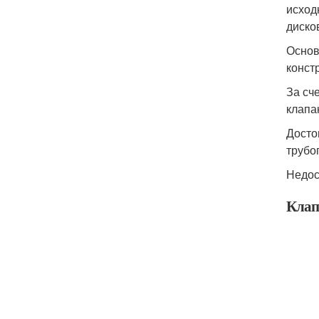
исход
диско
Основ
конст
За сч
клапа
Досто
трубо
Недос
Клап