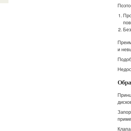
Поэто
Про
пов
Без
Преим
и нев
Подоб
Недос
Обра
Принц
диско
Запор
приме
Клапа