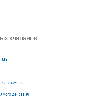
ных клапанов
чатый.
вка, размеры
ямого действия