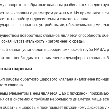
му поворотные обратные клапаны разбиваются на две груп
стые – клапаны с диаметром до 400 мм. Их применяют в си
лиять на работу гидросистемы и самого клапана.
ударные – клапаны с устройствами, обеспечивающими плав
уществом поворотных клапанов является способность обес
ысокая чувствительность к загрязнению среды.
ный клапан установлен в аэродинамической трубе NASA, ра
таток – необходимость применения демпфера в клапанах б
тный шаровый
ип работы обратного шарового клапана аналогичен принц
вого клапана.
ным элементом в нем является шар с пружиной, прижимаю
няют в системах с трубами небольшого диаметра, чаще всег
н обратный шаровый проигрывает пружинному дисковому кл