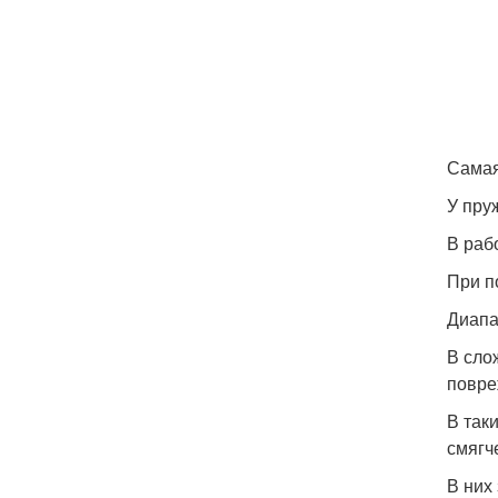
Самая
У пру
В раб
При п
Диапа
В сло
повре
В так
смягч
В них