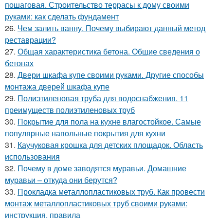
пошаговая. Строительство террасы к дому своими
руками: как сделать фундамент
26.
Чем залить ванну. Почему выбирают данный метод
реставрации?
27.
Общая характеристика бетона. Общие сведения о
бетонах
28.
Двери шкафа купе своими руками. Другие способы
монтажа дверей шкафа купе
29.
Полиэтиленовая труба для водоснабжения. 11
преимуществ полиэтиленовых труб
30.
Покрытие для пола на кухне влагостойкое. Самые
популярные напольные покрытия для кухни
31.
Каучуковая крошка для детских площадок. Область
использования
32.
Почему в доме заводятся муравьи. Домашние
муравьи – откуда они берутся?
33.
Прокладка металлопластиковых труб. Как провести
монтаж металлопластиковых труб своими руками:
инструкция, правила