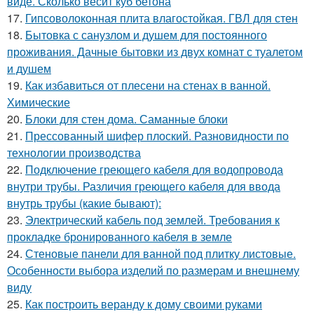
виде. Сколько весит куб бетона
17.
Гипсоволоконная плита влагостойкая. ГВЛ для стен
18.
Бытовка с санузлом и душем для постоянного
проживания. Дачные бытовки из двух комнат с туалетом
и душем
19.
Как избавиться от плесени на стенах в ванной.
Химические
20.
Блоки для стен дома. Саманные блоки
21.
Прессованный шифер плоский. Разновидности по
технологии производства
22.
Подключение греющего кабеля для водопровода
внутри трубы. Различия греющего кабеля для ввода
внутрь трубы (какие бывают):
23.
Электрический кабель под землей. Требования к
прокладке бронированного кабеля в земле
24.
Стеновые панели для ванной под плитку листовые.
Особенности выбора изделий по размерам и внешнему
виду
25.
Как построить веранду к дому своими руками