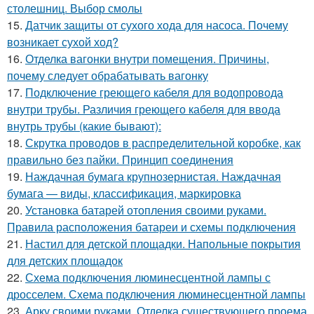
столешниц. Выбор смолы
15.
Датчик защиты от сухого хода для насоса. Почему
возникает сухой ход?
16.
Отделка вагонки внутри помещения. Причины,
почему следует обрабатывать вагонку
17.
Подключение греющего кабеля для водопровода
внутри трубы. Различия греющего кабеля для ввода
внутрь трубы (какие бывают):
18.
Скрутка проводов в распределительной коробке, как
правильно без пайки. Принцип соединения
19.
Наждачная бумага крупнозернистая. Наждачная
бумага — виды, классификация, маркировка
20.
Установка батарей отопления своими руками.
Правила расположения батареи и схемы подключения
21.
Настил для детской площадки. Напольные покрытия
для детских площадок
22.
Схема подключения люминесцентной лампы с
дросселем. Схема подключения люминесцентной лампы
23.
Арку своими руками. Отделка существующего проема