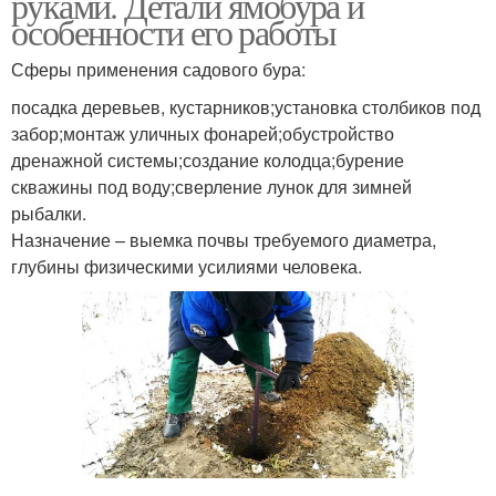
руками. Детали ямобура и
особенности его работы
Сферы применения садового бура:
посадка деревьев, кустарников;установка столбиков под
забор;монтаж уличных фонарей;обустройство
дренажной системы;создание колодца;бурение
скважины под воду;сверление лунок для зимней
рыбалки.
Назначение – выемка почвы требуемого диаметра,
глубины физическими усилиями человека.